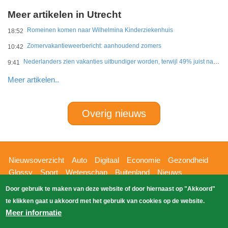
Meer artikelen in Utrecht
Romeinen komen naar Wilhelmina Kinderziekenhuis
18:52
Zomervakantieweerbericht: aanhoudend zomers
10:42
Nederlanders zien vakanties uitbundiger worden, terwijl 49% juist naar eenvoud verlangt
9:41
Meer artikelen..
Overig nieuws
Hoofdnavigatie
Nieuwsoverzicht
Auto
Digitaal
Economie
Gezondheid
Glossy
Sport
Wetenschap
Buitenland
Nieuws
Bizzpress
Blik op 112
Provincies
Weekoverzicht
Door gebruik te maken van deze website of door hiernaast op "Akkoord"
Copyright Blik Op Nieuws 2026
gehost
Zoeken
te klikken gaat u akkoord met het gebruik van cookies op de website.
EK-Media.nl
door
Meer informatie