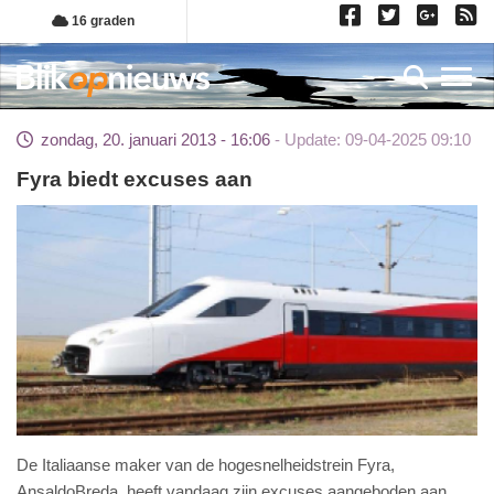
Overslaan
16 graden
en
naar
Toggl
de
inhoud
zondag, 20. januari 2013 - 16:06
Update: 09-04-2025 09:10
gaan
Fyra biedt excuses aan
De Italiaanse maker van de hogesnelheidstrein Fyra,
AnsaldoBreda, heeft vandaag zijn excuses aangeboden aan