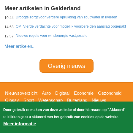
Meer artikelen in Gelderland
Droogte zorgt voor verdere oprukking van zout water in rivieren
10:44
OM: Vierde verdachte voor mogelijk voorbereiden aanslag opgepakt
14:58
Nieuwe regels voor windenergie vastgesteld
12:37
Meer artikelen..
Overig nieuws
Hoofdnavigatie
Nieuwsoverzicht
Auto
Digitaal
Economie
Gezondheid
Glossy
Sport
Wetenschap
Buitenland
Nieuws
Bizzpress
Blik op 112
Provincies
Weekoverzicht
Door gebruik te maken van deze website of door hiernaast op "Akkoord"
Copyright Blik Op Nieuws 2026
gehost
Zoeken
te klikken gaat u akkoord met het gebruik van cookies op de website.
EK-Media.nl
door
Meer informatie