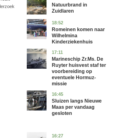
Natuurbrand in
nderzoek
Zuidlaren
18:52
utrecht
nieuws
Romeinen komen naar
Wilhelmina
Kinderziekenhuis
17:11
zuid-
nieuws
holland
Marineschip Zr.Ms. De
Ruyter huisvest staf ter
voorbereiding op
eventuele Hormuz-
missie
16:45
zuid-
nieuws
holland
Sluizen langs Nieuwe
Maas per vandaag
gesloten
16:27
limburg
nieuws