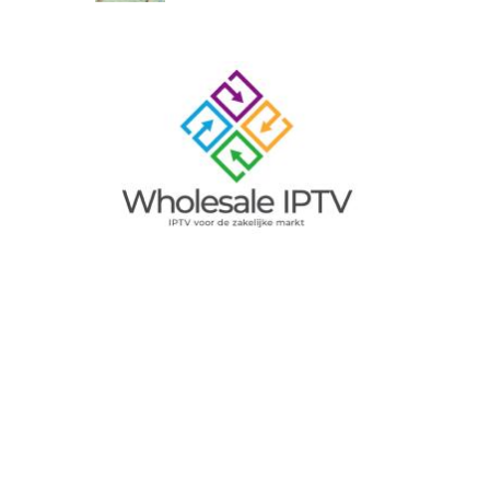
Image