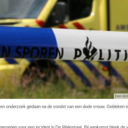
Foto: Arc
rgen onderzoek gedaan na de vondst van een dode vrouw. Gebleken is
geroepen voor een incident in De Walestraat. Bij aankomst bleek de