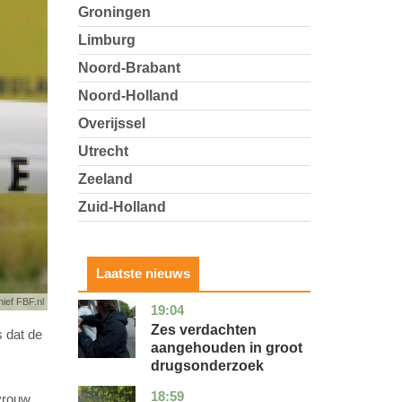
Groningen
Limburg
Noord-Brabant
Noord-Holland
Overijssel
Utrecht
Zeeland
Zuid-Holland
Laatste nieuws
hief FBF.nl
19:04
zuid-
nieuws
holland
Zes verdachten
 dat de
aangehouden in groot
drugsonderzoek
18:59
drenthe
nieuws
 vrouw