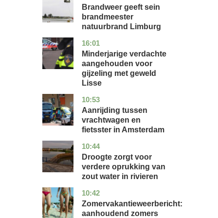
Brandweer geeft sein
brandmeester
natuurbrand Limburg
16:01
zuid-
nieuws
holland
Minderjarige verdachte
aangehouden voor
gijzeling met geweld
Lisse
10:53
noord-
nieuws
holland
Aanrijding tussen
vrachtwagen en
fietsster in Amsterdam
10:44
gelderland
nieuws
Droogte zorgt voor
verdere oprukking van
zout water in rivieren
10:42
utrecht
nieuws
Zomervakantieweerbericht:
aanhoudend zomers