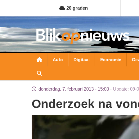
Overslaan
20 graden
en
naar
de
inhoud
gaan
Hoofdnavigatie
Auto
Digitaal
Economie
Ge
donderdag, 7. februari 2013 - 15:03
Update: 09-
Onderzoek na vo