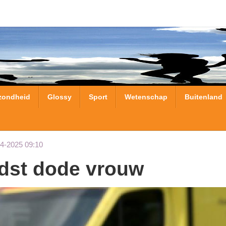
zondheid
Glossy
Sport
Wetenschap
Buitenland
04-2025 09:10
ndst dode vrouw