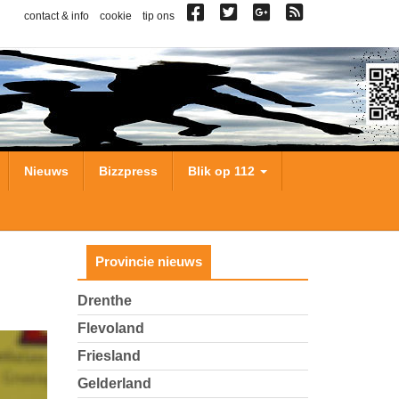
contact & info
cookie
tip ons
Nieuws
Bizzpress
Blik op 112
Provincie nieuws
Drenthe
Flevoland
Friesland
Gelderland