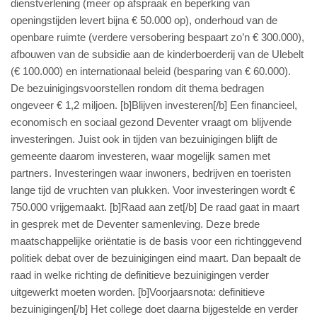
dienstverlening (meer op afspraak en beperking van
openingstijden levert bijna € 50.000 op), onderhoud van de
openbare ruimte (verdere versobering bespaart zo’n € 300.000),
afbouwen van de subsidie aan de kinderboerderij van de Ulebelt
(€ 100.000) en internationaal beleid (besparing van € 60.000).
De bezuinigingsvoorstellen rondom dit thema bedragen
ongeveer € 1,2 miljoen. [b]Blijven investeren[/b] Een financieel,
economisch en sociaal gezond Deventer vraagt om blijvende
investeringen. Juist ook in tijden van bezuinigingen blijft de
gemeente daarom investeren, waar mogelijk samen met
partners. Investeringen waar inwoners, bedrijven en toeristen
lange tijd de vruchten van plukken. Voor investeringen wordt €
750.000 vrijgemaakt. [b]Raad aan zet[/b] De raad gaat in maart
in gesprek met de Deventer samenleving. Deze brede
maatschappelijke oriëntatie is de basis voor een richtinggevend
politiek debat over de bezuinigingen eind maart. Dan bepaalt de
raad in welke richting de definitieve bezuinigingen verder
uitgewerkt moeten worden. [b]Voorjaarsnota: definitieve
bezuinigingen[/b] Het college doet daarna bijgestelde en verder