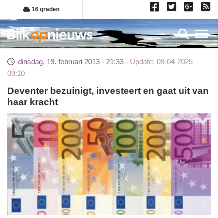
Overslaan
16 graden
en
naar
Toggl
de
inhoud
dinsdag, 19. februari 2013 - 21:33
Update: 09-04-2025
gaan
09:10
Deventer bezuinigt, investeert en gaat uit van
haar kracht