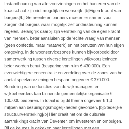
Instandhouding van alle voorzieningen en het hanteren van de
kaasschaaf zijn niet mogelijk en wenselijk. [b]Eigen kracht van
burgers[/b] Gemeente en partners moeten er samen voor
zorgen dat burgers waar mogelijk zelf ondersteuning kunnen
regelen. Belangrijk daarbij zijn versterking van de eigen kracht
van mensen, beter aansluiten op de ‘echte vraag’ van mensen
(geen confectie, maar maatwerk) en het benutten van hun eigen
omgeving. In de woonservicezones kunnen bijvoorbeeld door
samenwerking tussen diverse instellingen wijkvoorzieningen
beter worden benut (besparing van ruim € 430.000). Een
evenwichtigere concentratie en verdeling over de zones van het
aantal speelvoorzieningen bespaart ongeveer € 370.000.
Bundeling van de functies van de wijkmanagers en
wijkbeheerders kan binnen de gemeentelijke organisatie €
100.000 besparen. In totaal is bij dit thema ongeveer € 1,3
miljoen aan bezuinigingsmogelijkheden gevonden. [b]Stedelijke
structuurversterking[/b] Hier draait het om de culturele
aantrekkingskracht van Deventer, om investeren en ombuigen.
Bij de keuzes is gekeken naar instellingen met een