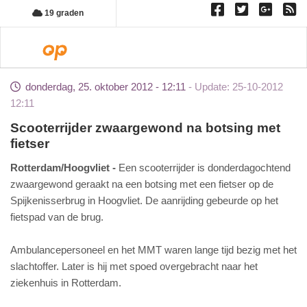
Overslaan
19 graden
en
naar
Toggl
de
inhoud
donderdag, 25. oktober 2012 - 12:11
Update: 25-10-2012
gaan
12:11
Scooterrijder zwaargewond na botsing met
fietser
Rotterdam/Hoogvliet
Een scooterrijder is donderdagochtend
zwaargewond geraakt na een botsing met een fietser op de
Spijkenisserbrug in Hoogvliet. De aanrijding gebeurde op het
fietspad van de brug.
Ambulancepersoneel en het MMT waren lange tijd bezig met het
slachtoffer. Later is hij met spoed overgebracht naar het
ziekenhuis in Rotterdam.