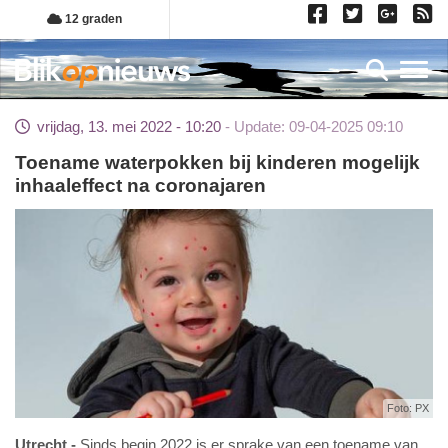
Overslaan
12 graden
en
naar
Toggl
de
inhoud
vrijdag, 13. mei 2022 - 10:20
Update: 09-04-2025 09:10
gaan
Toename waterpokken bij kinderen mogelijk
inhaaleffect na coronajaren
Foto: PX
Utrecht
Sinds begin 2022 is er sprake van een toename van