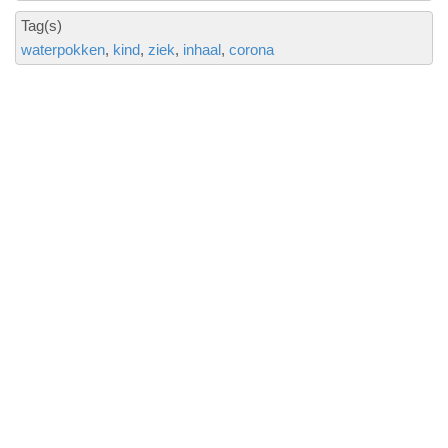
Tag(s)
waterpokken
kind
ziek
inhaal
corona