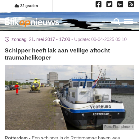
Overslaan
22 graden
en
naar
Toggl
de
inhoud
zondag, 21. mei 2017 - 17:09
Update: 09-04-2025 09:10
gaan
Schipper heeft lak aan veilige aftocht
traumahelikoper
Foto: Flashphoto.nl
Rotterdam
Een schipper in de Rotterdamse haven was