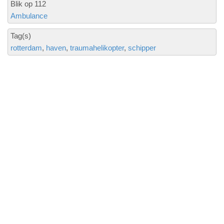
Blik op 112
Ambulance
Tag(s)
rotterdam
haven
traumahelikopter
schipper