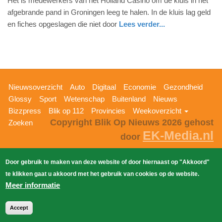
Het is medewerkers van het Holland Casino om de kluis in het
24.
afgebrande pand in Groningen leeg te halen. In de kluis lag geld
oktober
en fiches opgeslagen die niet door
Lees verder...
2017
nieuws
groningen
-
15:28
Update:
Hoofdnavigatie
Nieuwsoverzicht
Auto
Digitaal
Economie
Gezondheid
09-
Glossy
Sport
Wetenschap
Buitenland
Nieuws
04-
Bizzpress
Blik op 112
Provincies
Weekoverzicht
2025
Copyright Blik Op Nieuws 2026
gehost
Zoeken
09:10
EK-Media.nl
door
Door gebruik te maken van deze website of door hiernaast op "Akkoord"
te klikken gaat u akkoord met het gebruik van cookies op de website.
Meer informatie
Accept