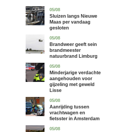
05/08
zuid-
nieuws
holland
Sluizen langs Nieuwe
Maas per vandaag
gesloten
05/08
limburg
nieuws
Brandweer geeft sein
brandmeester
natuurbrand Limburg
05/08
zuid-
nieuws
holland
Minderjarige verdachte
aangehouden voor
gijzeling met geweld
Lisse
05/08
noord-
nieuws
holland
Aanrijding tussen
vrachtwagen en
fietsster in Amsterdam
05/08
gelderland
nieuws