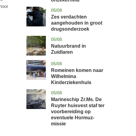
hoor
05/08
zuid-
nieuws
holland
Zes verdachten
aangehouden in groot
drugsonderzoek
05/08
drenthe
nieuws
Natuurbrand in
Zuidlaren
05/08
utrecht
nieuws
Romeinen komen naar
Wilhelmina
Kinderziekenhuis
05/08
zuid-
nieuws
holland
Marineschip Zr.Ms. De
Ruyter huisvest staf ter
voorbereiding op
eventuele Hormuz-
missie