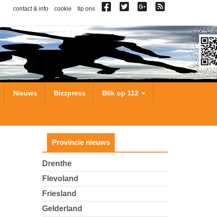
contact & info
cookie
tip ons
Nieuws
Bizzpress
Blik op 112
Provincie nieuws
Drenthe
Flevoland
Friesland
Gelderland