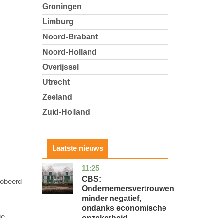
Groningen
Limburg
Noord-Brabant
Noord-Holland
Overijssel
Utrecht
Zeeland
Zuid-Holland
Laatste nieuws
11:25
zuid-
economie
holland
CBS:
robeerd
Ondernemersvertrouwen
minder negatief,
ondanks economische
ie
onzekerheid