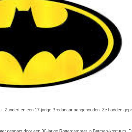
 uit Zundert en een 17-jarige Bredanaar aangehouden. Ze hadden gep
chter gesnapt door een 30-jarige Rotterdammer in Batman-kostuum. D