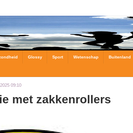
zondheid
Glossy
Sport
Wetenschap
Buitenland
-2025 09:10
tie met zakkenrollers