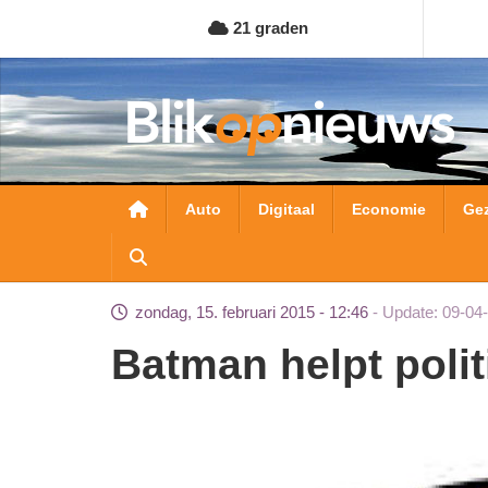
Overslaan
21 graden
en
naar
de
inhoud
gaan
Hoofdnavigatie
Auto
Digitaal
Economie
Ge
zondag, 15. februari 2015 - 12:46
Update: 09-04
Batman helpt poli