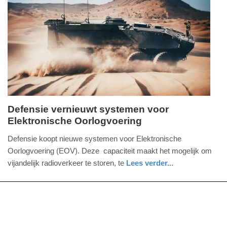
Update:
30-
06-
2026
10:19
Defensie vernieuwt systemen voor
Elektronische Oorlogvoering
donderdag,
11.
Defensie koopt nieuwe systemen voor Elektronische
juni
Oorlogvoering (EOV). Deze capaciteit maakt het mogelijk om
2026
vijandelijk radioverkeer te storen, te
Lees verder...
-
nieuws
zuid-
defensie
16:51
holland
Update:
11-