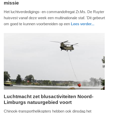
missie
5.
augustus
Het luchtverdedigings- en commandofregat Zr.Ms. De Ruyter
2026
huisvest vanaf deze week een multinationale staf. 'Dit gebeurt
-
om goed te kunnen voorbereiden op een
Lees verder...
17:11
nieuws
zuid-
defensie
holland
Update:
05-
08-
2026
17:16
Luchtmacht zet blusactiviteiten Noord-
Limburgs natuurgebied voort
dinsdag,
4.
Chinook-transporthelikopters hebben ook dinsdag het