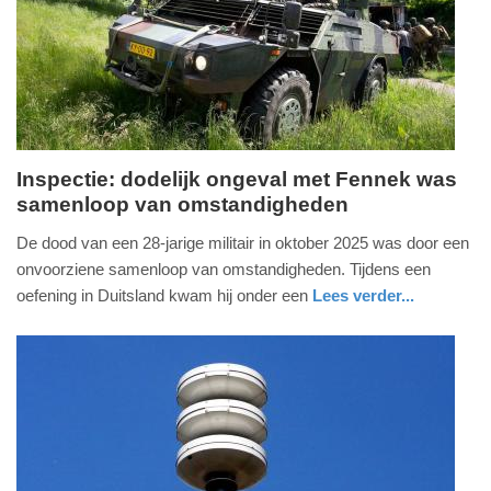
Inspectie: dodelijk ongeval met Fennek was
samenloop van omstandigheden
woensdag,
10.
De dood van een 28-jarige militair in oktober 2025 was door een
juni
onvoorziene samenloop van omstandigheden. Tijdens een
2026
oefening in Duitsland kwam hij onder een
Lees verder...
-
nieuws
zuid-
defensie
19:34
holland
Update:
10-
06-
2026