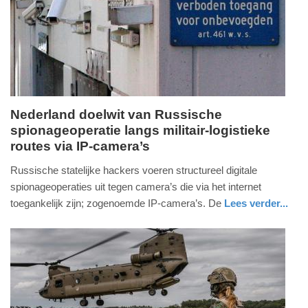
07-
2026
12:28
Nederland doelwit van Russische
spionageoperatie langs militair-logistieke
vrijdag,
routes via IP-camera’s
10.
juli
Russische statelijke hackers voeren structureel digitale
2026
spionageoperaties uit tegen camera’s die via het internet
-
toegankelijk zijn; zogenoemde IP-camera’s. De
Lees verder...
15:15
nieuws
zuid-
defensie
holland
Update:
10-
07-
2026