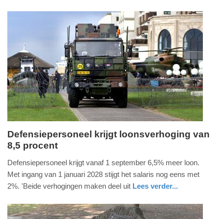
nieuws
noord-
defensie
16:11
holland
Update:
19-
07-
2026
16:21
Defensiepersoneel krijgt loonsverhoging van
8,5 procent
vrijdag,
17.
Defensiepersoneel krijgt vanaf 1 september 6,5% meer loon.
juli
Met ingang van 1 januari 2028 stijgt het salaris nog eens met
2026
2%. 'Beide verhogingen maken deel uit
Lees verder...
-
nieuws
zuid-
defensie
17:05
holland