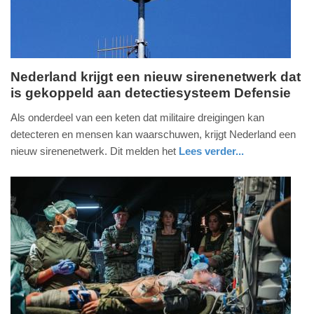
19:37
Nederland krijgt een nieuw sirenenetwerk dat
is gekoppeld aan detectiesysteem Defensie
dinsdag,
9.
Als onderdeel van een keten dat militaire dreigingen kan
juni
detecteren en mensen kan waarschuwen, krijgt Nederland een
2026
nieuw sirenenetwerk. Dit melden het
Lees verder...
-
digitaal
zuid-
defensie
19:29
holland
Update:
09-
06-
2026
19:44