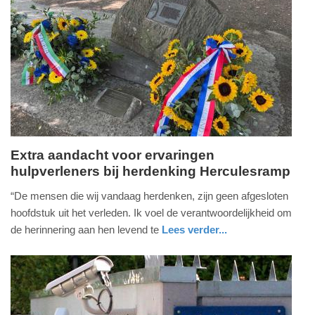
Update:
17-
07-
2026
17:58
Extra aandacht voor ervaringen
hulpverleners bij herdenking Herculesramp
donderdag,
16.
“De mensen die wij vandaag herdenken, zijn geen afgesloten
juli
hoofdstuk uit het verleden. Ik voel de verantwoordelijkheid om
2026
de herinnering aan hen levend te
Lees verder...
-
nieuws
noord-
defensie
12:03
brabant
Update:
16-