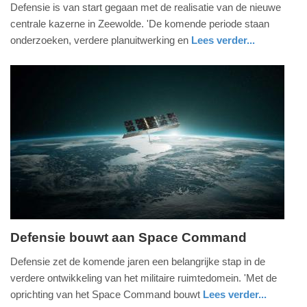
Defensie is van start gegaan met de realisatie van de nieuwe
juli
centrale kazerne in Zeewolde. 'De komende periode staan
2026
onderzoeken, verdere planuitwerking en
Lees verder...
-
nieuws
flevoland
defensie
17:43
Update:
05-
07-
2026
22:15
Defensie bouwt aan Space Command
dinsdag,
Defensie zet de komende jaren een belangrijke stap in de
30.
verdere ontwikkeling van het militaire ruimtedomein. 'Met de
juni
oprichting van het Space Command bouwt
Lees verder...
2026