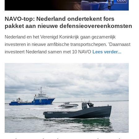
NAVO-top: Nederland ondertekent fors
pakket aan nieuwe defensieovereenkomsten
dinsdag,
7.
Nederland en het Verenigd Koninkrijk gaan gezamenlijk
juli
investeren in nieuwe amfibische transportschepen. 'Daarnaast
2026
investeert Nederland samen met 10 NAVO
Lees verder...
-
nieuws
zuid-
defensie
16:11
holland
Update:
07-
07-
2026
21:21