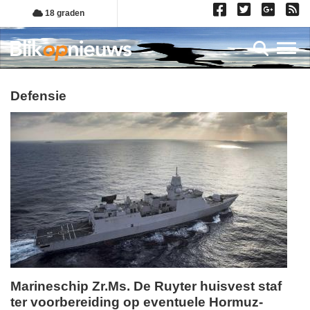
Overslaan
18 graden
en
naar
Toggl
de
inhoud
gaan
Defensie
Marineschip Zr.Ms. De Ruyter huisvest staf
ter voorbereiding op eventuele Hormuz-
woensdag,