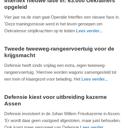
Interflex nieuwe fase in: 63.000 Oekraïners
opgeleid
maandag,
8.
Vier jaar na de start gaat Operatie Interflex een nieuwe fase in.
juni
'Deze trainingsmissie werd in het leven geroepen om
2026
Oekraïense strijdkrachten op te leiden
Lees verder...
-
nieuws
zuid-
defensie
18:11
holland
Tweede tweeweg-rangeervoertuig voor de
krijgsmacht
Update:
zaterdag,
08-
6.
Defensie heeft sinds vrijdag een extra, eigen tweeweg-
06-
juni
rangeervoertuig. 'Hiermee worden wagons samengesteld tot
2026
2026
een trein of klaargezet voor belading. Het
Lees verder...
18:15
-
nieuws
utrecht
defensie
18:08
Defensie kiest voor uitbreiding kazerne
Assen
Update:
zaterdag,
06-
6.
Defensie investeert in de Johan Willem Frisokazerne in Assen.
06-
juni
'Er wordt daar geen vastgoed afgestoten, maar juist behouden.
2026
2026
Ook komt meer personeel van Defensie
Lees verder...