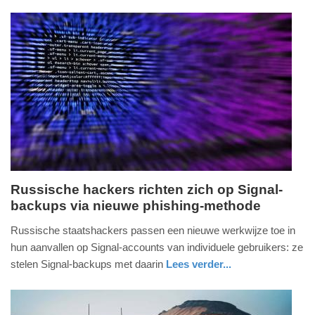
nieuws
zuid-
defensie
-
holland
18:40
Update:
30-
06-
2026
18:46
Russische hackers richten zich op Signal-
backups via nieuwe phishing-methode
dinsdag,
30.
Russische staatshackers passen een nieuwe werkwijze toe in
juni
hun aanvallen op Signal-accounts van individuele gebruikers: ze
2026
stelen Signal-backups met daarin
Lees verder...
-
digitaal
zuid-
defensie
10:17
holland