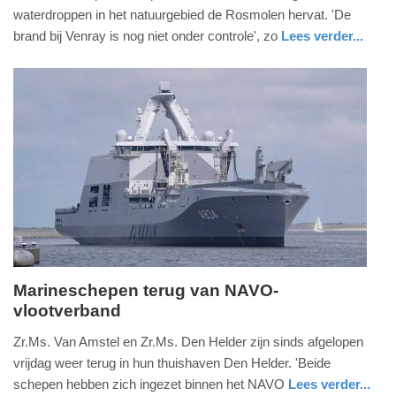
augustus
waterdroppen in het natuurgebied de Rosmolen hervat. 'De
2026
brand bij Venray is nog niet onder controle', zo
Lees verder...
-
nieuws
limburg
defensie
18:15
Update:
05-
08-
2026
11:17
Marineschepen terug van NAVO-
vlootverband
zondag,
19.
Zr.Ms. Van Amstel en Zr.Ms. Den Helder zijn sinds afgelopen
juli
vrijdag weer terug in hun thuishaven Den Helder. 'Beide
2026
schepen hebben zich ingezet binnen het NAVO
Lees verder...
-