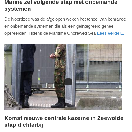
Marine zet volgende stap met onbemande
systemen
maandag,
6.
De Noordzee was de afgelopen weken het toneel van bemande
juli
en onbemande systemen die als een geïntegreerd geheel
2026
opereerden. Tijdens de Maritime Uncrewed Sea
Lees verder...
-
nieuws
noord-
defensie
18:31
holland
Update:
06-
07-
2026
18:35
Komst nieuwe centrale kazerne in Zeewolde
stap dichterbij
zondag,
5.