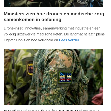
Ministers zien hoe drones en medische zorg
samenkomen in oefening
dinsdag,
9.
Drone‑inzet, innovaties, samenwerking met industrie en een
juni
volledig uitgewerkte medische keten. De landmacht laat tijdens
2026
Fighter Lion zien hoe veiligheid en
Lees verder...
-
nieuws
zuid-
defensie
09:44
holland
Update:
09-
06-
2026
09:48