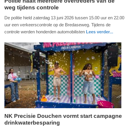
Politie haalt meerdere overtreders van de
weg tijdens controle
zondag,
14.
De politie hield zaterdag 13 juni 2026 tussen 15.00 uur en 22.00
juni
uur een verkeerscontrole op de Bredaseweg. Tijdens de
2026
controle werden honderden automobilisten
Lees verder...
-
nieuws
noord-
politie
11:09
brabant
Update:
14-
06-
2026
11:11
NK Precisie Douchen vormt start campagne
drinkwaterbesparing
zaterdag,
13.