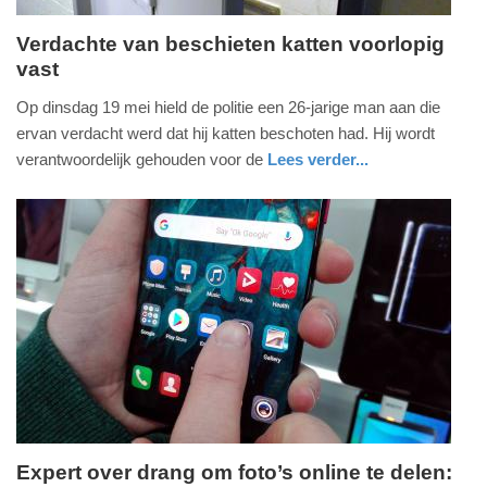
Verdachte van beschieten katten voorlopig
vast
vrijdag,
5.
Op dinsdag 19 mei hield de politie een 26-jarige man aan die
juni
ervan verdacht werd dat hij katten beschoten had. Hij wordt
2026
verantwoordelijk gehouden voor de
Lees verder...
-
nieuws
noord-
politie
16:58
brabant
Update:
05-
06-
2026
17:01
Expert over drang om foto’s online te delen: