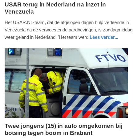
USAR terug in Nederland na inzet in
Venezuela
zondag,
5.
Het USAR.NL-team, dat de afgelopen dagen hulp verleende in
juli
Venezuela na de verwoestende aardbevingen, is zondagmiddag
2026
weer geland in Nederland. 'Het team werd
Lees verder...
-
nieuws
noord-
17:42
brabant
Update:
05-
07-
2026
22:18
Twee jongens (15) in auto omgekomen bij
botsing tegen boom in Brabant
zondag,