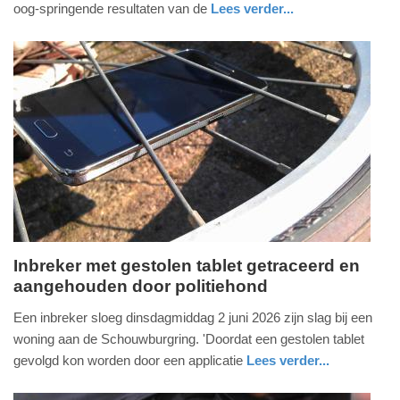
oog-springende resultaten van de
Lees verder...
-
nieuws
noord-
politie
19:34
brabant
Update:
03-
06-
2026
19:36
Inbreker met gestolen tablet getraceerd en
aangehouden door politiehond
woensdag,
3.
Een inbreker sloeg dinsdagmiddag 2 juni 2026 zijn slag bij een
juni
woning aan de Schouwburgring. 'Doordat een gestolen tablet
2026
gevolgd kon worden door een applicatie
Lees verder...
-
nieuws
noord-
politie
17:38
brabant