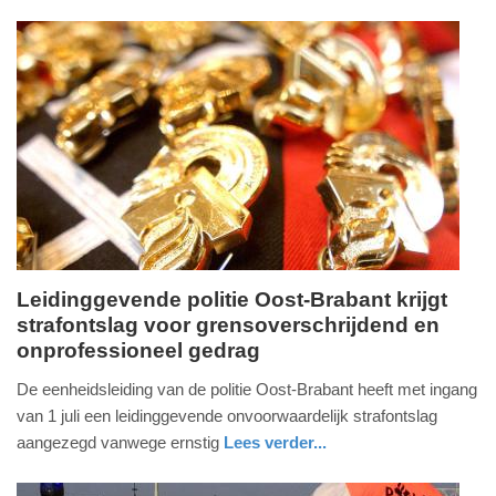
nieuws
noord-
20:49
brabant
Update:
02-
07-
2026
20:50
Leidinggevende politie Oost-Brabant krijgt
strafontslag voor grensoverschrijdend en
donderdag,
onprofessioneel gedrag
2.
juli
De eenheidsleiding van de politie Oost-Brabant heeft met ingang
2026
van 1 juli een leidinggevende onvoorwaardelijk strafontslag
-
aangezegd vanwege ernstig
Lees verder...
11:03
nieuws
noord-
politie
brabant