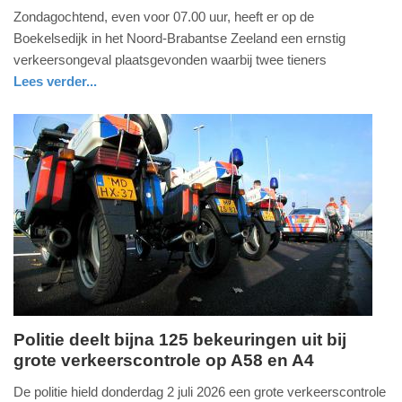
5.
Zondagochtend, even voor 07.00 uur, heeft er op de
juli
Boekelsedijk in het Noord-Brabantse Zeeland een ernstig
2026
verkeersongeval plaatsgevonden waarbij twee tieners
-
Lees verder...
14:42
nieuws
noord-
politie
brabant
Update:
05-
07-
2026
14:48
Politie deelt bijna 125 bekeuringen uit bij
grote verkeerscontrole op A58 en A4
vrijdag,
3.
De politie hield donderdag 2 juli 2026 een grote verkeerscontrole