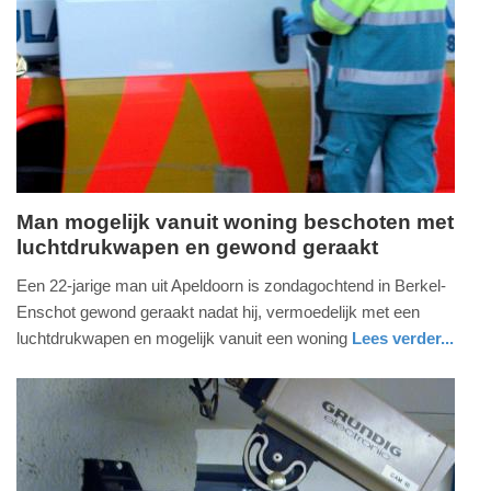
Update:
07-
06-
2026
22:30
Man mogelijk vanuit woning beschoten met
luchtdrukwapen en gewond geraakt
zondag,
7.
Een 22-jarige man uit Apeldoorn is zondagochtend in Berkel-
juni
Enschot gewond geraakt nadat hij, vermoedelijk met een
2026
luchtdrukwapen en mogelijk vanuit een woning
Lees verder...
-
nieuws
noord-
politie
18:28
brabant
Update:
07-
06-