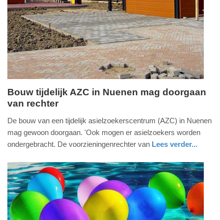
Bouw tijdelijk AZC in Nuenen mag doorgaan
van rechter
maandag,
29.
De bouw van een tijdelijk asielzoekerscentrum (AZC) in Nuenen
juni
mag gewoon doorgaan. 'Ook mogen er asielzoekers worden
2026
ondergebracht. De voorzieningenrechter van
Lees verder...
-
nieuws
noord-
11:47
brabant
Update:
29-
06-