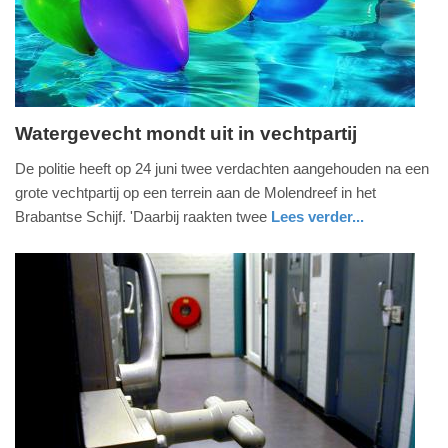
2026
15:15
Watergevecht mondt uit in vechtpartij
donderdag,
De politie heeft op 24 juni twee verdachten aangehouden na een
25.
grote vechtpartij op een terrein aan de Molendreef in het
juni
Brabantse Schijf. 'Daarbij raakten twee
Lees verder...
2026
nieuws
noord-
politie
-
brabant
20:34
Update:
25-
06-
2026
20:42