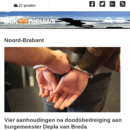
Overslaan
21 graden
en
naar
Toggl
de
inhoud
gaan
Noord-Brabant
Vier aanhoudingen na doodsbedreiging aan
burgemeester Depla van Breda
donderdag,