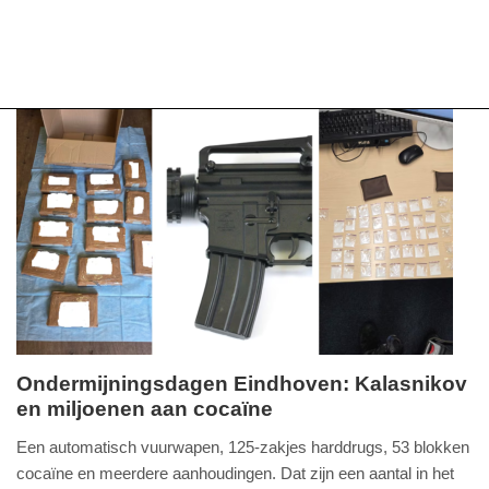
Ondermijningsdagen Eindhoven: Kalasnikov
en miljoenen aan cocaïne
woensdag,
3.
Een automatisch vuurwapen, 125-zakjes harddrugs, 53 blokken
juni
cocaïne en meerdere aanhoudingen. Dat zijn een aantal in het
2026