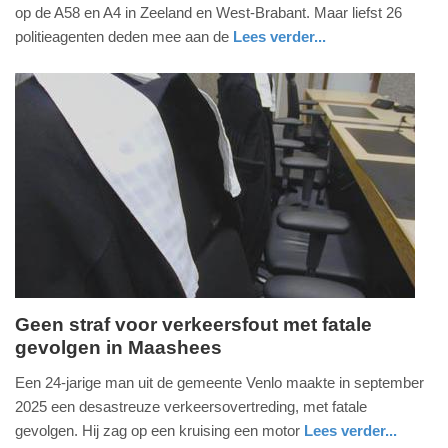
juli
op de A58 en A4 in Zeeland en West-Brabant. Maar liefst 26
2026
politieagenten deden mee aan de
Lees verder...
-
nieuws
noord-
politie
10:13
brabant
Update:
03-
07-
2026
10:23
Geen straf voor verkeersfout met fatale
gevolgen in Maashees
donderdag,
2.
Een 24-jarige man uit de gemeente Venlo maakte in september
juli
2025 een desastreuze verkeersovertreding, met fatale
2026
gevolgen. Hij zag op een kruising een motor
Lees verder...
-