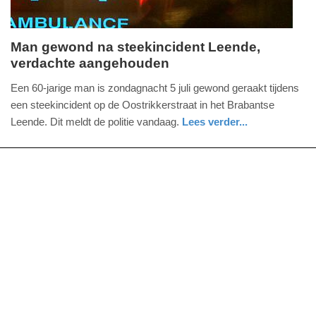
Man gewond na steekincident Leende,
verdachte aangehouden
zondag,
5.
Een 60-jarige man is zondagnacht 5 juli gewond geraakt tijdens
juli
een steekincident op de Oostrikkerstraat in het Brabantse
2026
Leende. Dit meldt de politie vandaag.
Lees verder...
-
nieuws
noord-
politie
17:43
brabant
Update:
05-
07-
2026
20:57