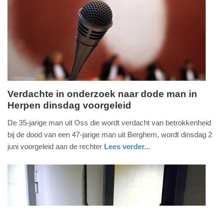
01-
06-
2026
18:30
Verdachte in onderzoek naar dode man in
Herpen dinsdag voorgeleid
maandag,
1.
De 35-jarige man uit Oss die wordt verdacht van betrokkenheid
juni
bij de dood van een 47-jarige man uit Berghem, wordt dinsdag 2
2026
juni voorgeleid aan de rechter
Lees verder...
-
nieuws
noord-
12:42
brabant
Update:
01-
FullStack Studio
06-