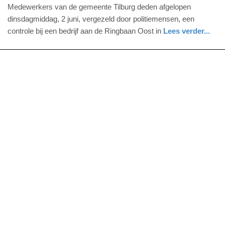
4.
Medewerkers van de gemeente Tilburg deden afgelopen
juni
dinsdagmiddag, 2 juni, vergezeld door politiemensen, een
2026
controle bij een bedrijf aan de Ringbaan Oost in
Lees verder...
-
nieuws
noord-
politie
13:02
brabant
Update:
04-
06-
2026
13:05