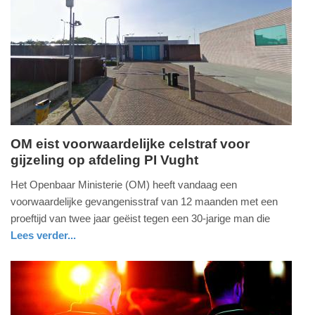
12:40
Update:
02-
08-
2026
12:43
OM eist voorwaardelijke celstraf voor
gijzeling op afdeling PI Vught
maandag,
20.
Het Openbaar Ministerie (OM) heeft vandaag een
juli
voorwaardelijke gevangenisstraf van 12 maanden met een
2026
proeftijd van twee jaar geëist tegen een 30-jarige man die
-
Lees verder...
23:07
nieuws
noord-
brabant
Update:
20-
07-