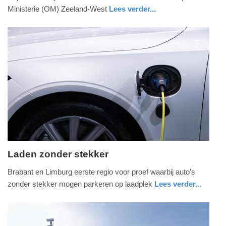
2026
Ministerie (OM) Zeeland-West
Lees verder...
-
nieuws
noord-
16:11
brabant
Update:
04-
08-
2026
17:31
Laden zonder stekker
zondag,
Brabant en Limburg eerste regio voor proef waarbij auto's
2.
zonder stekker mogen parkeren op laadplek
Lees verder...
augustus
nieuws
noord-
2026
brabant
-