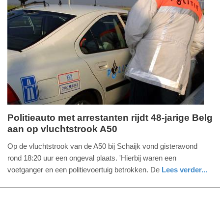
Update:
02-
07-
2026
11:53
Politieauto met arrestanten rijdt 48-jarige Belg
aan op vluchtstrook A50
woensdag,
1.
Op de vluchtstrook van de A50 bij Schaijk vond gisteravond
juli
rond 18:20 uur een ongeval plaats. 'Hierbij waren een
2026
voetganger en een politievoertuig betrokken. De
Lees verder...
-
nieuws
noord-
politie
17:20
brabant
Update: