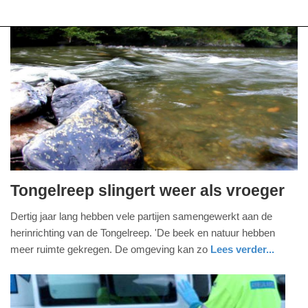
Tongelreep slingert weer als vroeger
zondag,
Dertig jaar lang hebben vele partijen samengewerkt aan de
7.
herinrichting van de Tongelreep. 'De beek en natuur hebben
juni
meer ruimte gekregen. De omgeving kan zo
Lees verder...
2026
-
22:24