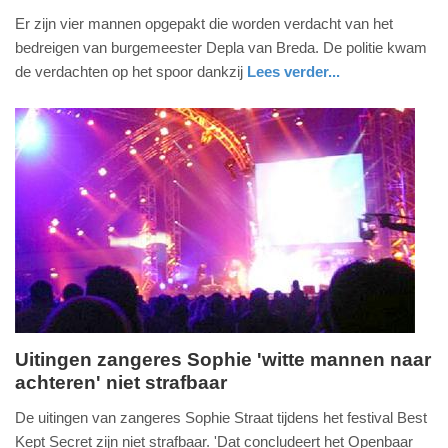
6.
Er zijn vier mannen opgepakt die worden verdacht van het
augustus
bedreigen van burgemeester Depla van Breda. De politie kwam
2026
de verdachten op het spoor dankzij
Lees verder...
-
nieuws
noord-
17:43
brabant
Update:
06-
08-
2026
17:46
Uitingen zangeres Sophie 'witte mannen naar
achteren' niet strafbaar
maandag,
3.
De uitingen van zangeres Sophie Straat tijdens het festival Best
augustus
Kept Secret zijn niet strafbaar. 'Dat concludeert het Openbaar