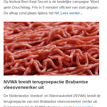
Op festival Best Kept Secret is de landelijke campagne ‘Word
juni
geen Douchebag. Fris in 5 minuten’ officieel van start gegaan.
2026
De aftrap vond plaats tijdens het NK
Lees verder...
-
nieuws
noord-
12:35
brabant
Update:
13-
06-
2026
13:02
NVWA breidt terugroepactie Brabantse
vleesverwerker uit
woensdag,
10.
De Nederlandse Voedsel- en Warenautoriteit (NVWA) breidt de
juni
terugroepactie van een Brabantse vleesverwerker verder uit.
2026