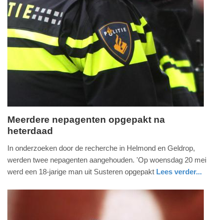
Update:
03-
06-
2026
17:45
Meerdere nepagenten opgepakt na
heterdaad
maandag,
1.
In onderzoeken door de recherche in Helmond en Geldrop,
juni
werden twee nepagenten aangehouden. 'Op woensdag 20 mei
2026
werd een 18-jarige man uit Susteren opgepakt
Lees verder...
-
nieuws
noord-
politie
18:24
brabant
Update: