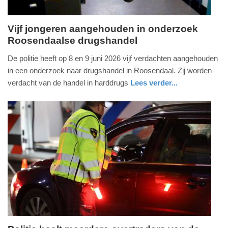
Vijf jongeren aangehouden in onderzoek
Roosendaalse drugshandel
dinsdag,
23.
De politie heeft op 8 en 9 juni 2026 vijf verdachten aangehouden
juni
in een onderzoek naar drugshandel in Roosendaal. Zij worden
2026
verdacht van de handel in harddrugs
Lees verder...
-
nieuws
noord-
politie
18:56
brabant
Update:
23-
06-
2026
18:57