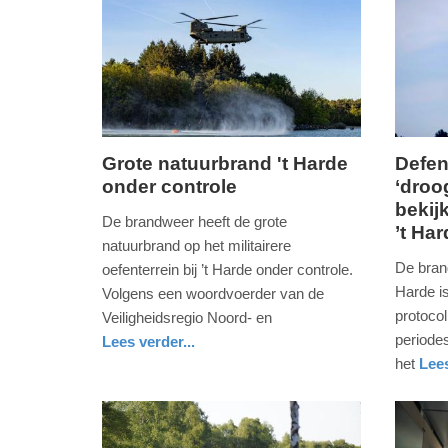
Grote natuurbrand 't Harde
Defen
onder controle
‘droo
zaterdag,
donderd
bekij
2.
30.
De brandweer heeft de grote
’t Ha
mei
april
natuurbrand op het militairere
2026
2026
De brand 
oefenterrein bij ’t Harde onder controle.
-
-
Harde i
Volgens een woordvoerder van de
11:43
18:37
protocol
Veiligheidsregio Noord- en
periodes
Lees verder...
Update:
Update:
nieuws
gelderland
defensie
het
Lees
02-
01-
nieuws
gelderla
defensie
05-
05-
2026
2026