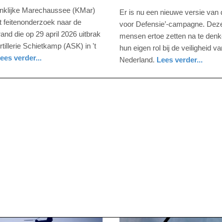
-
nklijke Marechaussee (KMar)
Er is nu een nieuwe versie van d
19:52
et feitenonderzoek naar de
voor Defensie’-campagne. Dez
and die op 29 april 2026 uitbrak
mensen ertoe zetten na te denk
Update:
rtillerie Schietkamp (ASK) in 't
hun eigen rol bij de veiligheid va
07-
ees verder...
Nederland.
Lees verder...
nd
05-
2026
11:37