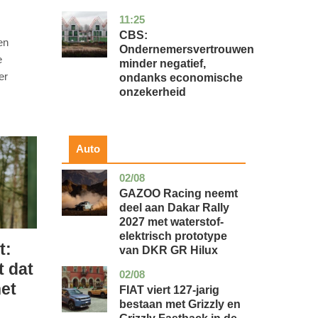
11:25
zuid-
economie
holland
CBS:
en
Ondernemersvertrouwen
e
minder negatief,
er
ondanks economische
onzekerheid
Auto
02/08
auto
GAZOO Racing neemt
deel aan Dakar Rally
2027 met waterstof-
elektrisch prototype
t:
van DKR GR Hilux
t dat
02/08
auto
het
FIAT viert 127-jarig
bestaan met Grizzly en