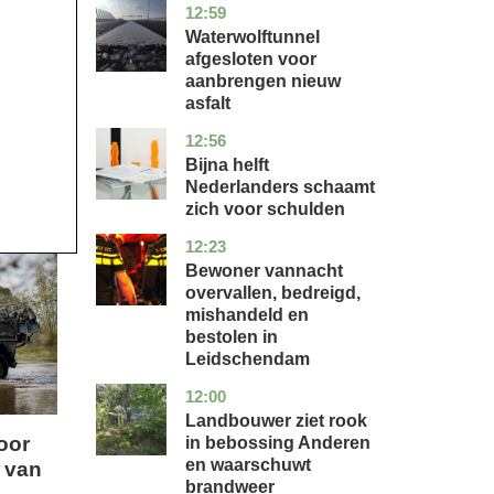
12:59
noord-
nieuws
holland
Waterwolftunnel
afgesloten voor
aanbrengen nieuw
asfalt
12:56
noord-
economie
holland
Bijna helft
Nederlanders schaamt
zich voor schulden
12:23
zuid-
nieuws
holland
Bewoner vannacht
overvallen, bedreigd,
mishandeld en
bestolen in
Leidschendam
12:00
drenthe
nieuws
Landbouwer ziet rook
oor
in bebossing Anderen
en waarschuwt
 van
brandweer