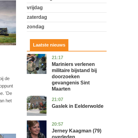
vrijdag
zaterdag
zondag
Laatste nieuws
21:17
buitenland
Mariniers verlenen
militaire bijstand bij
doorzoeken
bij de
gevangenis Sint
ooppunt
Maarten
ne. 'De
21:07
drenthe
nieuws
an het
Gaslek in Eelderwolde
20:57
noord-
glossy
holland
Jerney Kaagman (79)
overleden