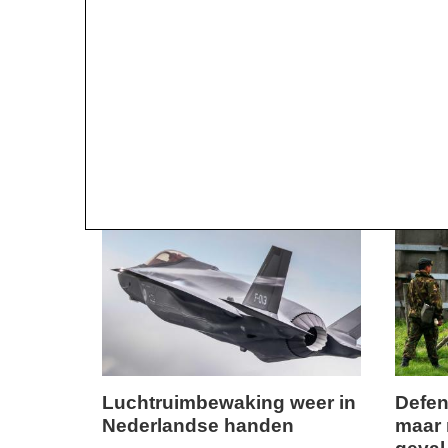
Luchtruimbewaking weer in
Defen
Nederlandse handen
maar 
donderdag,
woensd