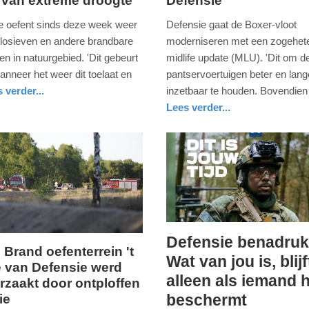
 van extreme droogte
Defensie
18.
mei
e oefent sinds deze week weer
Defensie gaat de Boxer-vloot
2026
losieven en andere brandbare
moderniseren met een zogehet
-
en in natuurgebied. 'Dit gebeurt
midlife update (MLU). 'Dit om d
21:09
anneer het weer dit toelaat en
pantservoertuigen beter en lang
 verder...
inzetbaar te houden. Bovendien
Update:
Lees verder...
18-
nieuws
zuid-
defensie
05-
holland
2026
21:37
Defensie benadruk
 Brand oefenterrein 't
woensdag,
Wat van jou is, blijf
 van Defensie werd
g,
6.
alleen als iemand 
rzaakt door ontploffen
mei
beschermt
ie
2026