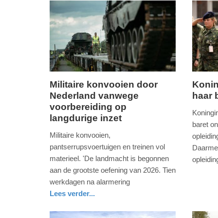
-
11:49
Update:
06-
06-
2026
Militaire konvooien door
Konin
12:11
Nederland vanwege
haar 
dinsdag,
vrijdag,
voorbereiding op
2.
29.
Koningi
langdurige inzet
juni
mei
baret on
2026
2026
Militaire konvooien,
opleidin
-
-
pantserrupsvoertuigen en treinen vol
Daarmee
15:30
19:06
materieel. 'De landmacht is begonnen
opleidi
aan de grootste oefening van 2026. Tien
nieuws
zuid-
defensie
Update:
Update:
holland
werkdagen na alarmering
02-
29-
Lees verder...
06-
05-
nieuws
drenthe
defensie
2026
2026