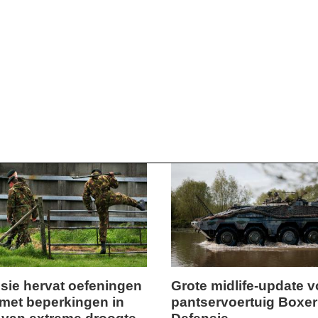
sie hervat oefeningen
Grote midlife-update v
met beperkingen in
pantservoertuig Boxer
ag,
maandag,