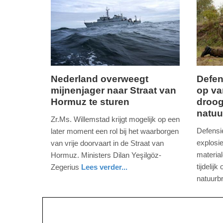
18:16
19:11
Nederland overweegt
Defen
mijnenjager naar Straat van
op v
woensdag,
dinsdag
Hormuz te sturen
droog
27.
26.
natuu
mei
mei
Zr.Ms. Willemstad krijgt mogelijk op een
2026
2026
Defensi
later moment een rol bij het waarborgen
-
-
explosi
van vrije doorvaart in de Straat van
18:27
20:29
material
Hormuz. Ministers Dilan Yeşilgöz-
tijdelij
Zegerius
Lees verder...
Update:
Update:
nieuws
zuid-
defensie
natuur
27-
26-
holland
nieuws
zuid-
defensie
05-
05-
holland
2026
2026
18:36
20:40