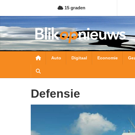
Overslaan
15 graden
en
naar
de
inhoud
gaan
Hoofdnavigatie
Auto
Digitaal
Economie
Ge
Defensie