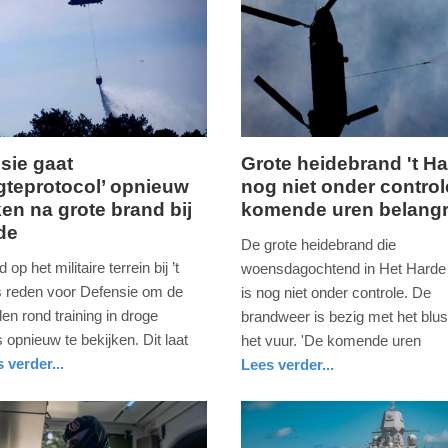
sie gaat
Grote heidebrand 't H
gteprotocol’ opnieuw
nog niet onder control
ag,
woensdag,
ken na grote brand bij
komende uren belangr
29.
rde
april
De grote heidebrand die
2026
op het militaire terrein bij ’t
woensdagochtend in Het Harde 
-
s reden voor Defensie om de
is nog niet onder controle. De
14:37
len rond training in droge
brandweer is bezig met het blu
 opnieuw te bekijken. Dit laat
het vuur. 'De komende uren
Update:
 verder...
Lees verder...
01-
nd
nieuws
gelderland
defensie
05-
2026