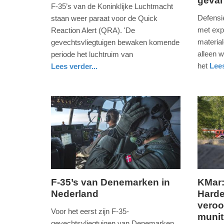
geval
21.
20.
F-35’s van de Koninklijke Luchtmacht
mei
mei
Defensi
staan weer paraat voor de Quick
2026
2026
met exp
Reaction Alert (QRA). 'De
-
-
material
gevechtsvliegtuigen bewaken komende
12:00
17:48
alleen w
periode het luchtruim van
het
Lees
Lees verder...
Update:
Update:
nieuws
zuid-
defensie
nieuws
gelderland
defensie
21-
20-
holland
05-
05-
2026
2026
12:12
17:50
F-35’s van Denemarken in
KMar:
Nederland
Harde
donderdag,
zaterda
veroo
14.
9.
Voor het eerst zijn F-35-
munit
mei
mei
gevechtsvliegtuigen van Denemarken