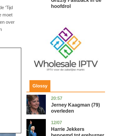
Grizzly Fastback in de
hoofdrol
e ‘Tijd
e moet
en over
Image
n
Glossy
20:57
noord-
glossy
holland
Jerney Kaagman (79)
overleden
12/07
zuid-
glossy
holland
Harrie Jekkers
benoemd tot ereburger