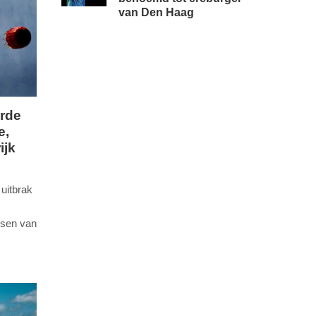
van Den Haag
arde
e,
ijk
uitbrak
ssen van