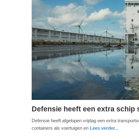
Defensie heeft een extra schip 
zaterdag,
Defensie heeft afgelopen vrijdag een extra transport
6.
containers als voertuigen en
Lees verder...
juni
2026