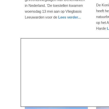
2026
2026
De Koni
in Nederland. 'De toestellen kwamen
-
-
heeft h
woensdag 13 mei aan op Vliegbasis
11:35
11:01
natuurbr
Leeuwarden voor de
Lees verder...
nieuws
friesland
defensie
op het A
Update:
Update:
Harde
L
14-
09-
nieuws
gelderla
defensie
05-
05-
2026
2026
12:22
11:59