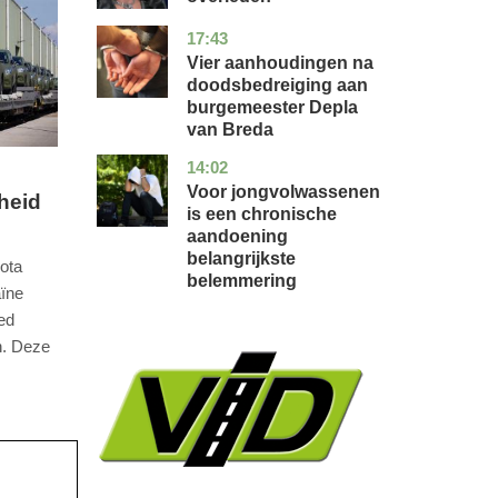
17:43
noord-
nieuws
brabant
Vier aanhoudingen na
doodsbedreiging aan
burgemeester Depla
van Breda
14:02
utrecht
gezondheid
Voor jongvolwassenen
heid
is een chronische
aandoening
belangrijkste
ota
belemmering
aïne
ed
. Deze