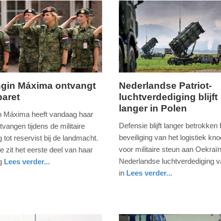
gin Máxima ontvangt
Nederlandse Patriot-
baret
luchtverdediging blijft
donderdag,
langer in Polen
28.
n Máxima heeft vandaag haar
mei
Defensie blijft langer betrokken 
tvangen tijdens de militaire
2026
beveiliging van het logistiek kn
g tot reservist bij de landmacht.
-
voor militaire steun aan Oekraï
 zit het eerste deel van haar
20:51
Nederlandse luchtverdediging v
ng
Lees verder...
in
Lees verder...
Update:
nieuws
zuid-
defensie
28-
holland
05-
2026