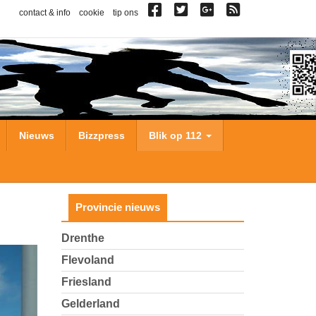
contact & info
cookie
tip ons
Nieuws
Bizzpress
Blik op 112
Provincie nieuws
Drenthe
Flevoland
Friesland
Gelderland