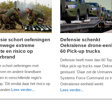
20:56
sie schort oefeningen
Defensie schenkt
anwege extreme
Oekraïense drone-een
,
dinsdag,
te en risico op
60 Pick-up trucks
26.
rbrand
mei
Defensie heeft meer dan 60 Toy
2026
e schort oefeningen met
Hilux pick-up trucks naar Oekr
-
even en andere brandbare
gestuurd. 'Daar zet de Unmann
15:43
en in verschillende regio’s
Systems Force Command ze in
k op. 'Dit omdat daar het risico op
Oekraïense eenheid werkt
Update:
branden
Lees verder...
Lees verder...
26-
nieuws
zuid-
defensie
05-
holland
2026
15:58