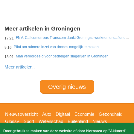
Meer artikelen in Groningen
FNV: Callcenterreus Transcom dankt Groningse werknemers af ondanks miljoenenwinsten
17:21
Pilot om ruimere inzet van drones mogelijk te maken
9:16
Man veroordeeld voor bedreigen slagerijen in Groningen
18:01
Meer artikelen..
Overig nieuws
Hoofdnavigatie
Nieuwsoverzicht
Auto
Digitaal
Economie
Gezondheid
Glossy
Sport
Wetenschap
Buitenland
Nieuws
Bizzpress
Blik op 112
Provincies
Weekoverzicht
Door gebruik te maken van deze website of door hiernaast op "Akkoord"