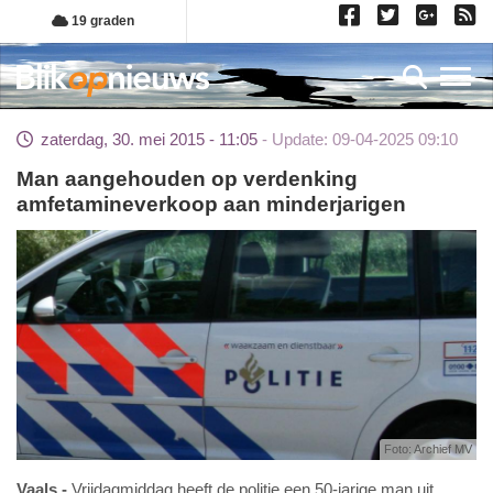
Overslaan
19 graden
en
naar
Toggl
de
inhoud
zaterdag, 30. mei 2015 - 11:05
Update: 09-04-2025 09:10
gaan
Man aangehouden op verdenking
amfetamineverkoop aan minderjarigen
Foto: Archief MV
Vaals
Vrijdagmiddag heeft de politie een 50-jarige man uit