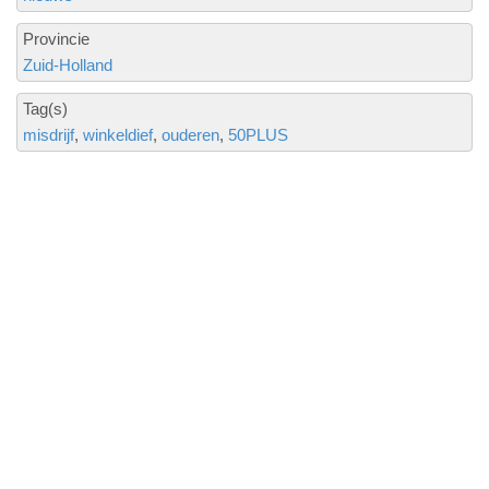
Provincie
Zuid-Holland
Tag(s)
misdrijf
winkeldief
ouderen
50PLUS