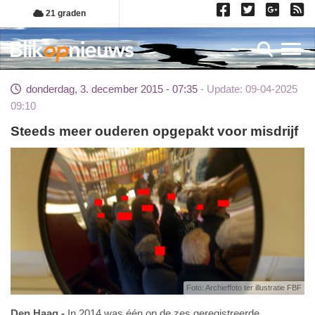
Overslaan
21 graden
en
naar
Toggl
de
inhoud
donderdag, 3. december 2015 - 07:35
Update: 09-04-2025
gaan
09:10
Steeds meer ouderen opgepakt voor misdrijf
Foto: Archieffoto ter illustratie FBF
Den Haag
In 2014 was één op de zes geregistreerde