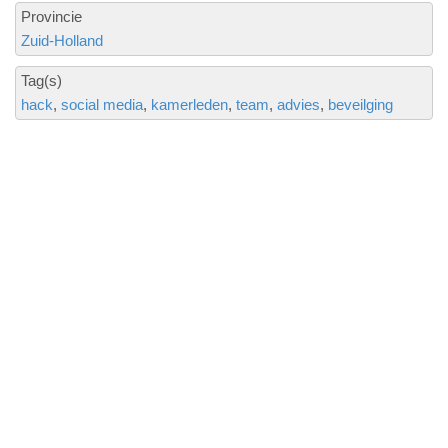
Provincie
Zuid-Holland
Tag(s)
hack
social media
kamerleden
team
advies
beveilging