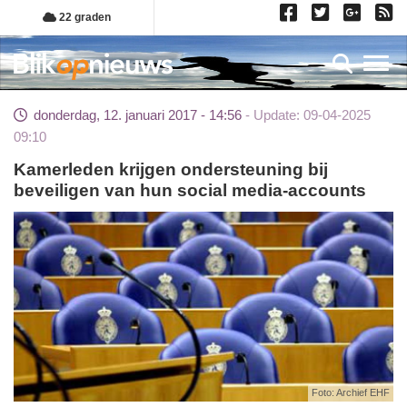
Overslaan
22 graden
en
naar
Toggl
de
inhoud
donderdag, 12. januari 2017 - 14:56
Update: 09-04-2025
gaan
09:10
Kamerleden krijgen ondersteuning bij
beveiligen van hun social media-accounts
Foto: Archief EHF