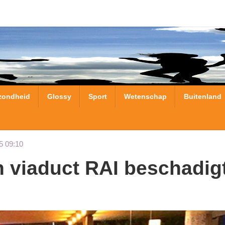
zondheid
Glossy
Sport
Wetenschap
Buitenland
5 09:10