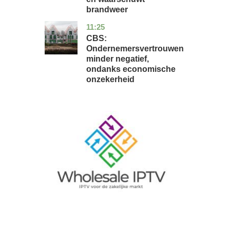
brandweer
11:25
zuid-
economie
holland
CBS:
Ondernemersvertrouwen
minder negatief,
ondanks economische
onzekerheid
Image