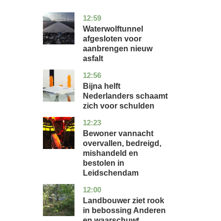
12:59
noord-
nieuws
holland
Waterwolftunnel
afgesloten voor
aanbrengen nieuw
asfalt
12:56
noord-
economie
holland
Bijna helft
Nederlanders schaamt
zich voor schulden
12:23
zuid-
nieuws
holland
Bewoner vannacht
overvallen, bedreigd,
mishandeld en
bestolen in
Leidschendam
12:00
drenthe
nieuws
Landbouwer ziet rook
in bebossing Anderen
en waarschuwt