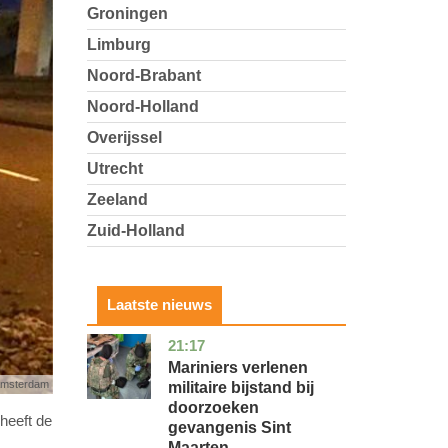
Groningen
Limburg
Noord-Brabant
Noord-Holland
Overijssel
Utrecht
Zeeland
Zuid-Holland
Laatste nieuws
21:17
buitenland
Mariniers verlenen
 Amsterdam
militaire bijstand bij
doorzoeken
 heeft de
gevangenis Sint
Maarten