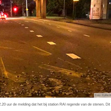
Foto: Politie
.20 uur de melding dat het bij station RAI regende van de stenen. Dit