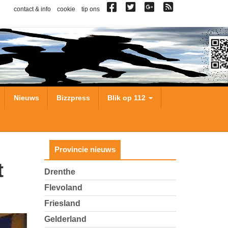
contact & info
cookie
tip ons
Nieuws
Bizzpress
Blik op 112
Provincie nieuws
Drenthe
Flevoland
Friesland
Gelderland