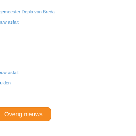
rgemeester Depla van Breda
euw asfalt
euw asfalt
hulden
Overig nieuws