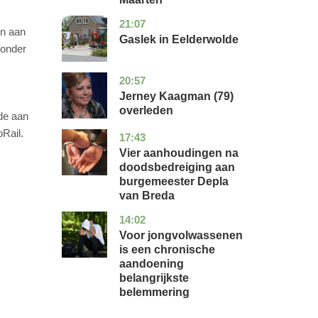
21:07
drenthe
nieuws
en aan
Gaslek in Eelderwolde
 onder
20:57
noord-
glossy
holland
Jerney Kaagman (79)
overleden
ade aan
oRail.
17:43
noord-
nieuws
brabant
Vier aanhoudingen na
doodsbedreiging aan
burgemeester Depla
van Breda
14:02
utrecht
gezondheid
Voor jongvolwassenen
is een chronische
aandoening
belangrijkste
belemmering