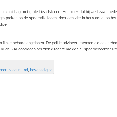
k bezaaid lag met grote kiezelstenen. Het bleek dat bij werkzaamhed
esproken op de spoorrails liggen, door een kier in het viaduct op het
itie.
uto flinke schade opgelopen. De politie adviseert mensen die ook sch
 bij de RAI doorreden om zich direct te melden bij spoorbeheerder Pr
enen
viaduct
rai
beschadiging