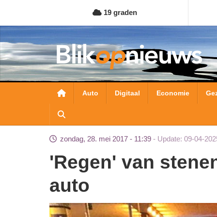
Overslaan
19 graden
en
naar
de
inhoud
gaan
Hoofdnavigatie
Auto
Digitaal
Economie
Ge
zondag, 28. mei 2017 - 11:39
Update: 09-04-202
'Regen' van stenen viaduct RAI beschadigt
auto