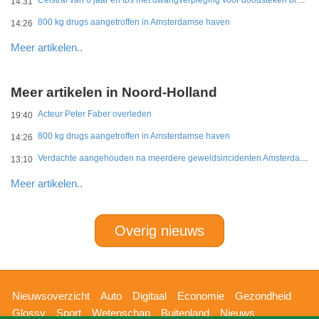
Celstraf van 6 jaar en tbs met dwangverpleging voor doodsteken broer in Gouda
14:31
800 kg drugs aangetroffen in Amsterdamse haven
14:26
Meer artikelen..
Meer artikelen in Noord-Holland
Acteur Peter Faber overleden
19:40
800 kg drugs aangetroffen in Amsterdamse haven
14:26
Verdachte aangehouden na meerdere geweldsincidenten Amsterdam-West
13:10
Meer artikelen..
Overig nieuws
Hoofdnavigatie
Nieuwsoverzicht
Auto
Digitaal
Economie
Gezondheid
Glossy
Sport
Wetenschap
Buitenland
Nieuws