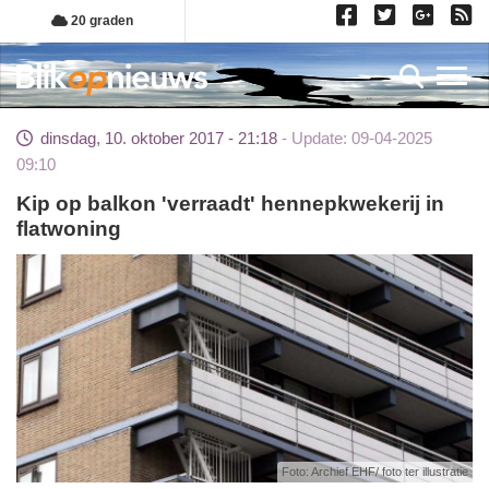
Overslaan
20 graden
en
naar
Toggl
de
inhoud
dinsdag, 10. oktober 2017 - 21:18
Update: 09-04-2025
gaan
09:10
Kip op balkon 'verraadt' hennepkwekerij in
flatwoning
Foto: Archief EHF/ foto ter illustratie