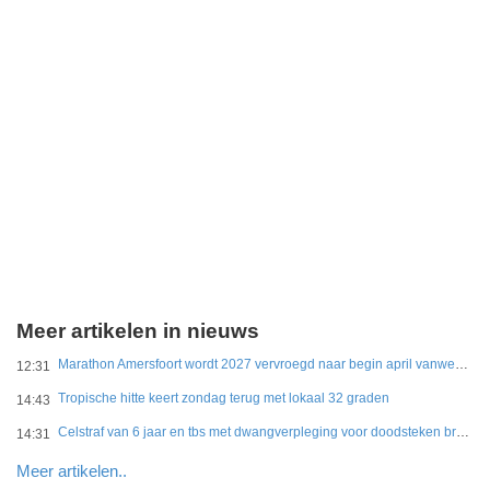
Meer artikelen in nieuws
Marathon Amersfoort wordt 2027 vervroegd naar begin april vanwege hitte
12:31
Tropische hitte keert zondag terug met lokaal 32 graden
14:43
Celstraf van 6 jaar en tbs met dwangverpleging voor doodsteken broer in Gouda
14:31
Meer artikelen..