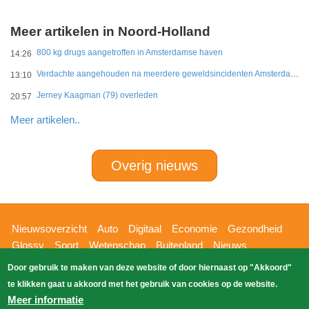
Meer artikelen in Noord-Holland
800 kg drugs aangetroffen in Amsterdamse haven
14:26
Verdachte aangehouden na meerdere geweldsincidenten Amsterdam-West
13:10
Jerney Kaagman (79) overleden
20:57
Meer artikelen..
Overig nieuws
Hoofdnavigatie
Nieuwsoverzicht
Auto
Digitaal
Economie
Gezondheid
Glossy
Sport
Wetenschap
Buitenland
Nieuws
Bizzpress
Blik op 112
Provincies
Weekoverzicht
Door gebruik te maken van deze website of door hiernaast op "Akkoord"
Copyright Blik Op Nieuws 2026
gehost
Zoeken
te klikken gaat u akkoord met het gebruik van cookies op de website.
EK-Media.nl
door
Meer informatie