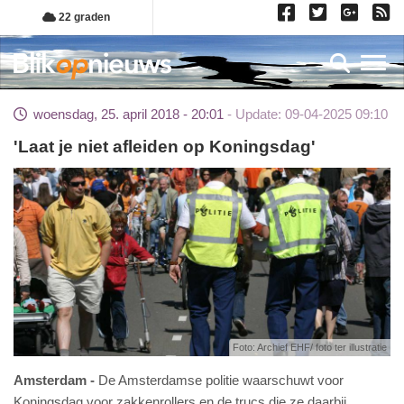
Overslaan
22 graden
en
naar
Toggl
de
inhoud
woensdag, 25. april 2018 - 20:01
Update: 09-04-2025 09:10
gaan
'Laat je niet afleiden op Koningsdag'
Foto: Archief EHF/ foto ter illustratie
Amsterdam
De Amsterdamse politie waarschuwt voor
Koningsdag voor zakkenrollers en de trucs die ze daarbij