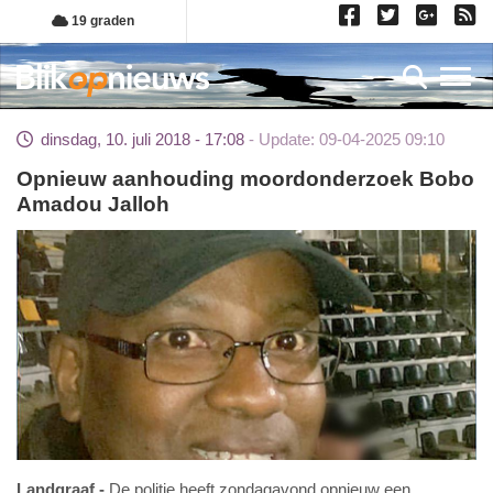
Overslaan
19 graden
en
naar
Toggl
de
inhoud
dinsdag, 10. juli 2018 - 17:08
Update: 09-04-2025 09:10
gaan
Opnieuw aanhouding moordonderzoek Bobo
Amadou Jalloh
Landgraaf
De politie heeft zondagavond opnieuw een