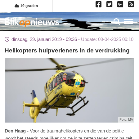
Overslaan
19 graden
en
naar
Toggl
de
inhoud
dinsdag, 29. januari 2019 - 09:36
Update: 09-04-2025 09:10
gaan
Helikopters hulpverleners in de verdrukking
Foto: MV
Den Haag
Voor de traumahelikopters en die van de politie
wordt het steeds moeilijker om ze in te zetten tegen criminaliteit