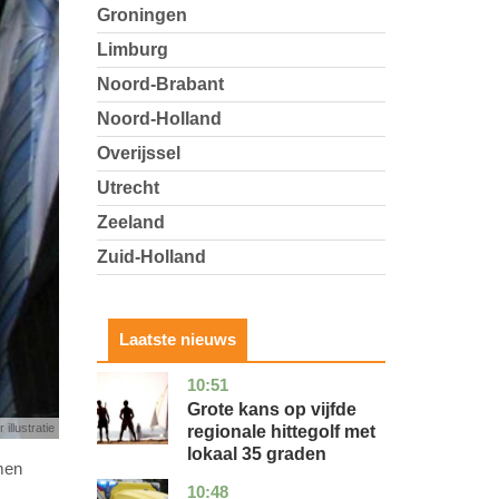
Groningen
Limburg
Noord-Brabant
Noord-Holland
Overijssel
Utrecht
Zeeland
Zuid-Holland
Laatste nieuws
10:51
utrecht
nieuws
Grote kans op vijfde
 illustratie
regionale hittegolf met
lokaal 35 graden
men
10:48
noord-
nieuws