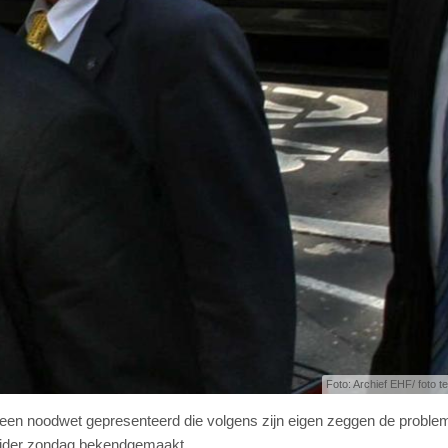
Foto: Archief EHF/ foto ter
een noodwet gepresenteerd die volgens zijn eigen zeggen de proble
-leider zondag bekendgemaakt.