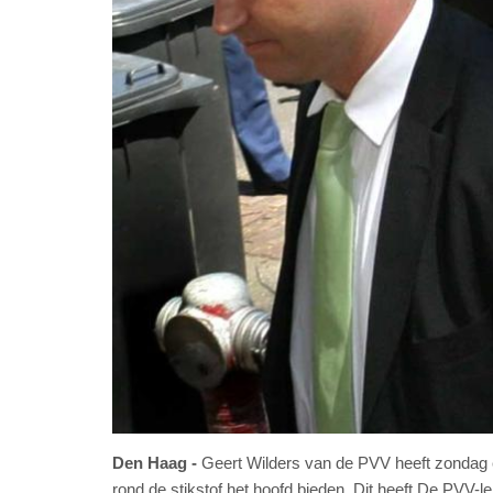
Den Haag
Geert Wilders van de PVV heeft zondag 
rond de stikstof het hoofd bieden. Dit heeft De PVV