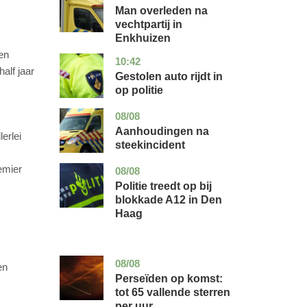
holland
Man overleden na
vechtpartij in
Enkhuizen
en
10:42
noord-
nieuws
half jaar
brabant
Gestolen auto rijdt in
op politie
08/08
utrecht
nieuws
Aanhoudingen na
erlei
steekincident
emier
08/08
zuid-
nieuws
holland
Politie treedt op bij
blokkade A12 in Den
Haag
08/08
utrecht
nieuws
en
Perseïden op komst:
tot 65 vallende sterren
per uur