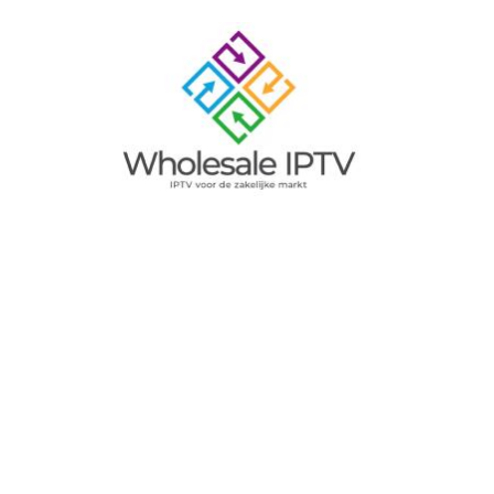
Image