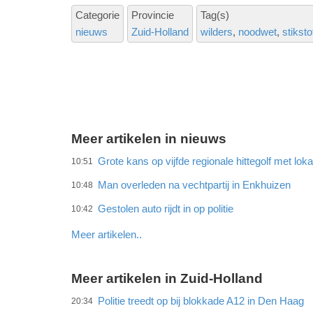
Categorie
Provincie
Tag(s)
nieuws
Zuid-Holland
wilders
noodwet
stikst
Meer artikelen in nieuws
Grote kans op vijfde regionale hittegolf met lok
10:51
Man overleden na vechtpartij in Enkhuizen
10:48
Gestolen auto rijdt in op politie
10:42
Meer artikelen..
Meer artikelen in Zuid-Holland
Politie treedt op bij blokkade A12 in Den Haag
20:34