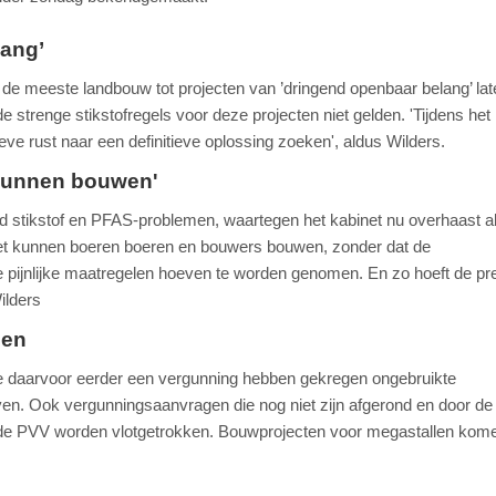
lang’
 de meeste landbouw tot projecten van ’dringend openbaar belang’ lat
de strenge stikstofregels voor deze projecten niet gelden. 'Tijdens het 
ieve rust naar een definitieve oplossing zoeken', aldus Wilders.
kunnen bouwen'
 stikstof en PFAS-problemen, waartegen het kabinet nu overhaast all
 wet kunnen boeren boeren en bouwers bouwen, zonder dat de
 pijnlijke maatregelen hoeven te worden genomen. En zo hoeft de pr
ilders
gen
ie daarvoor eerder een vergunning hebben gekregen ongebruikte
en. Ook vergunningsaanvragen die nog niet zijn afgerond en door de
n de PVV worden vlotgetrokken. Bouwprojecten voor megastallen kom