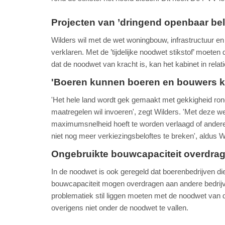
Projecten van ’dringend openbaar be
Wilders wil met de wet woningbouw, infrastructuur en
verklaren. Met de ’tijdelijke noodwet stikstof’ moeten 
dat de noodwet van kracht is, kan het kabinet in relat
'Boeren kunnen boeren en bouwers 
'Het hele land wordt gek gemaakt met gekkigheid rond
maatregelen wil invoeren', zegt Wilders. 'Met deze
maximumsnelheid hoeft te worden verlaagd of andere
niet nog meer verkiezingsbeloftes te breken', aldus W
Ongebruikte bouwcapaciteit overdra
In de noodwet is ook geregeld dat boerenbedrijven d
bouwcapaciteit mogen overdragen aan andere bedrijv
problematiek stil liggen moeten met de noodwet va
overigens niet onder de noodwet te vallen.