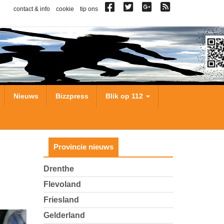
contact & info
cookie
tip ons
Nieuws
Bizzpress
Blik op 112
Provincie nieuws
Drenthe
Flevoland
Friesland
Gelderland