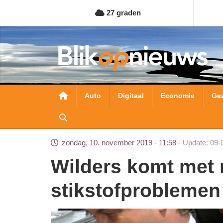
Overslaan
27 graden
en
naar
de
inhoud
gaan
Hoofdnavigatie
Auto
Digitaal
Economie
Ge
zondag, 10. november 2019 - 11:58
Update: 09-
Wilders komt met noodwet voor
stikstofproblemen