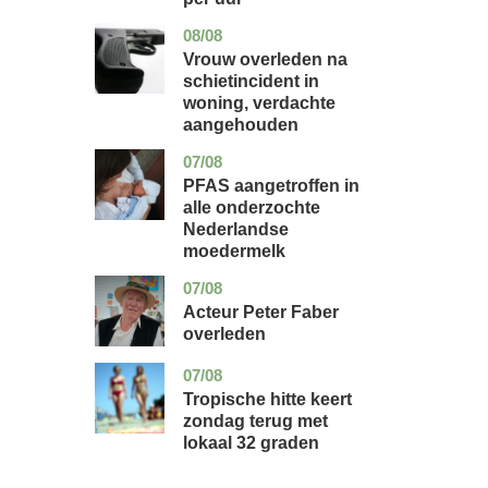
08/08
zuid-
nieuws
holland
Vrouw overleden na
schietincident in
woning, verdachte
aangehouden
07/08
utrecht
gezondheid
PFAS aangetroffen in
alle onderzochte
Nederlandse
moedermelk
07/08
noord-
glossy
holland
Acteur Peter Faber
overleden
07/08
utrecht
nieuws
Tropische hitte keert
zondag terug met
lokaal 32 graden