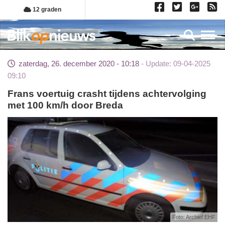
Overslaan
12 graden
en
naar
Toggl
de
inhoud
zaterdag, 26. december 2020 - 10:18
Update: 09-04-2025
gaan
09:10
Frans voertuig crasht tijdens achtervolging
met 100 km/h door Breda
Foto: Archief EHF