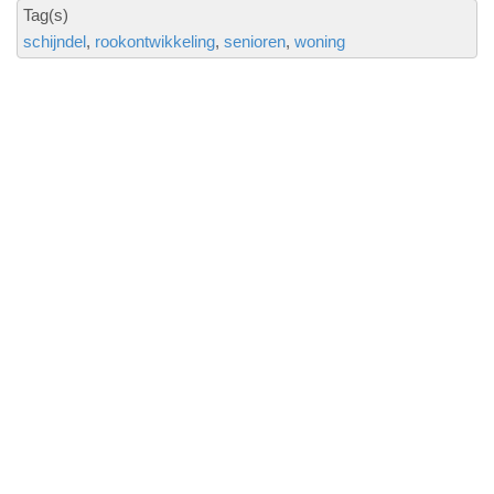
Tag(s)
schijndel
rookontwikkeling
senioren
woning