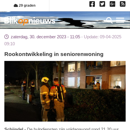
Overslaan
29 graden
en
naar
Toggl
de
inhoud
zaterdag, 30. december 2023 - 11:05
Update: 09-04-2025
gaan
09:10
Rookontwikkeling in seniorenwoning
Schijndel
De hulpdiensten zijn vrijdagavond rond 21.20 uur