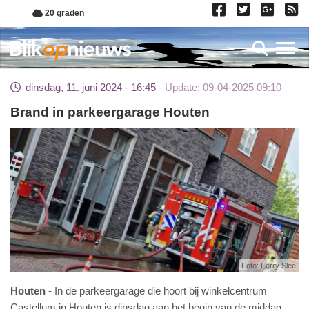
Overslaan
20 graden
en
naar
Toggl
de
inhoud
dinsdag, 11. juni 2024 - 16:45
Update: 09-04-2025 09:10
gaan
Brand in parkeergarage Houten
Foto: Ferry Slee
Houten
In de parkeergarage die hoort bij winkelcentrum
Castellum in Houten is dinsdag aan het begin van de middag