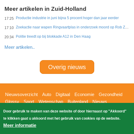
Meer artikelen in Zuid-Holland
Productie industrie in juni bijna 5 procent hoger dan jaar eerder
17:25
Zoekactie naar wapen Ringvaartplas in onderzoek moord op Rob Zweekhorst
17:10
Politie treedt op bij blokkade A12 in Den Haag
20:34
Meer artikelen..
Overig nieuws
Hoofdnavigatie
Nieuwsoverzicht
Auto
Digitaal
Economie
Gezondheid
Glossy
Sport
Wetenschap
Buitenland
Nieuws
Bizzpress
Blik op 112
Provincies
Weekoverzicht
Door gebruik te maken van deze website of door hiernaast op "Akkoord"
Copyright Blik Op Nieuws 2026
gehost
Zoeken
te klikken gaat u akkoord met het gebruik van cookies op de website.
EK-Media.nl
door
Meer informatie