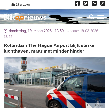
Overslaan
19 graden
en
naar
Toggl
de
inhoud
donderdag, 19. maart 2026 - 13:50
Update: 19-03-2026
gaan
13:52
Rotterdam The Hague Airport blijft sterke
luchthaven, maar met minder hinder
Foto: Defensie