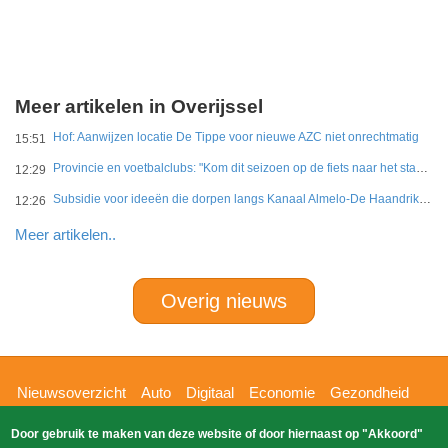
Meer artikelen in Overijssel
Hof: Aanwijzen locatie De Tippe voor nieuwe AZC niet onrechtmatig
15:51
Provincie en voetbalclubs: "Kom dit seizoen op de fiets naar het stadion"
12:29
Subsidie voor ideeën die dorpen langs Kanaal Almelo-De Haandrik sterker maken
12:26
Meer artikelen..
Overig nieuws
Hoofdnavigatie
Nieuwsoverzicht
Auto
Digitaal
Economie
Gezondheid
Glossy
Sport
Wetenschap
Buitenland
Nieuws
Door gebruik te maken van deze website of door hiernaast op "Akkoord"
Bizzpress
Blik op 112
Provincies
Weekoverzicht