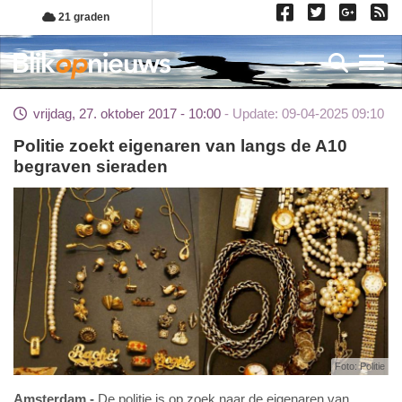
Overslaan
21 graden
en
naar
Toggl
de
inhoud
vrijdag, 27. oktober 2017 - 10:00
Update: 09-04-2025 09:10
gaan
Politie zoekt eigenaren van langs de A10
begraven sieraden
Foto: Politie
Amsterdam
De politie is op zoek naar de eigenaren van