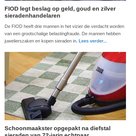
FIOD legt beslag op geld, goud en zilver
sieradenhandelaren
donderdag,
15.
De FIOD heeft drie mannen in het vizier die verdacht worden
augustus
van een grootschalige belastingfraude. De mannen hebben
2019
juwelierszaken en kopen sieraden in.
Lees verder...
-
nieuws
zuid-
politie
19:22
holland
Update:
09-
04-
2025
09:10
Schoonmaakster opgepakt na diefstal
sieraden van 72-jarig echtpaar
donderdag,