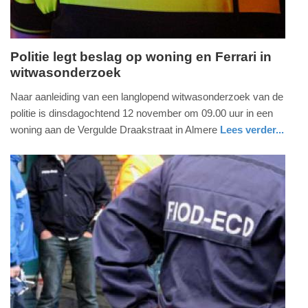
Politie legt beslag op woning en Ferrari in
witwasonderzoek
woensdag,
13.
Naar aanleiding van een langlopend witwasonderzoek van de
november
politie is dinsdagochtend 12 november om 09.00 uur in een
2019
woning aan de Vergulde Draakstraat in Almere
Lees verder...
-
nieuws
flevoland
11:52
Update:
09-
04-
2025
09:10