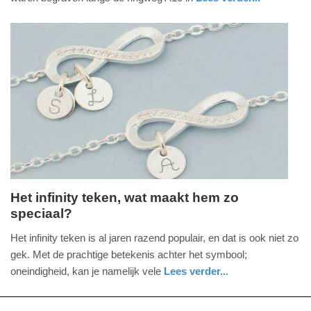
-
nieuws
noord-
politie
10:00
holland
Update:
09-
04-
2025
09:10
Het infinity teken, wat maakt hem zo
speciaal?
dinsdag,
17.
Het infinity teken is al jaren razend populair, en dat is ook niet zo
oktober
gek. Met de prachtige betekenis achter het symbool;
2017
oneindigheid, kan je namelijk vele
Lees verder...
-
nieuws
zuid-
15:30
holland