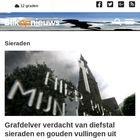
Overslaan
12 graden
en
naar
Toggl
de
inhoud
gaan
sieraden
Grafdelver verdacht van diefstal
woensdag,
sieraden en gouden vullingen uit
3.