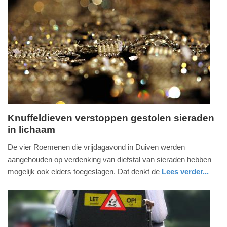
Knuffeldieven verstoppen gestolen sieraden
in lichaam
maandag,
24.
De vier Roemenen die vrijdagavond in Duiven werden
juli
aangehouden op verdenking van diefstal van sieraden hebben
2017
mogelijk ook elders toegeslagen. Dat denkt de
Lees verder...
-
nieuws
gelderland
politie
17:48
Update:
09-