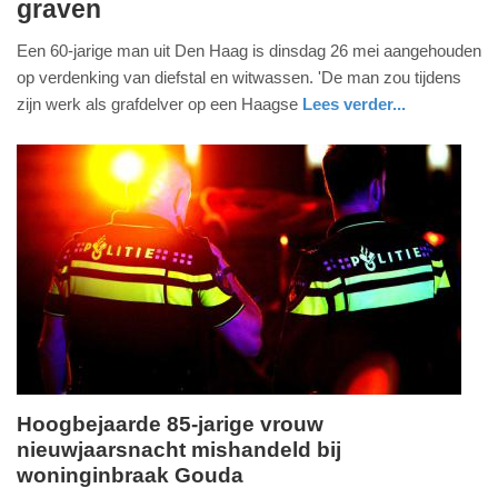
graven
juni
2026
Een 60-jarige man uit Den Haag is dinsdag 26 mei aangehouden
-
op verdenking van diefstal en witwassen. 'De man zou tijdens
17:50
zijn werk als grafdelver op een Haagse
Lees verder...
Update:
03-
06-
2026
17:54
Hoogbejaarde 85-jarige vrouw
nieuwjaarsnacht mishandeld bij
donderdag,
woninginbraak Gouda
1.