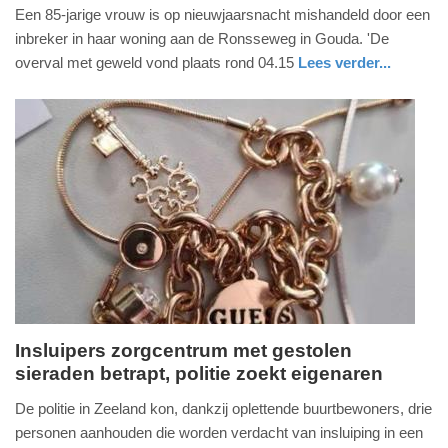
januari
Een 85-jarige vrouw is op nieuwjaarsnacht mishandeld door een
2026
inbreker in haar woning aan de Ronsseweg in Gouda. 'De
-
overval met geweld vond plaats rond 04.15
Lees verder...
20:26
nieuws
zuid-
politie
holland
Update:
01-
01-
2026
20:38
Insluipers zorgcentrum met gestolen
sieraden betrapt, politie zoekt eigenaren
woensdag,
21.
De politie in Zeeland kon, dankzij oplettende buurtbewoners, drie
augustus
personen aanhouden die worden verdacht van insluiping in een
2024