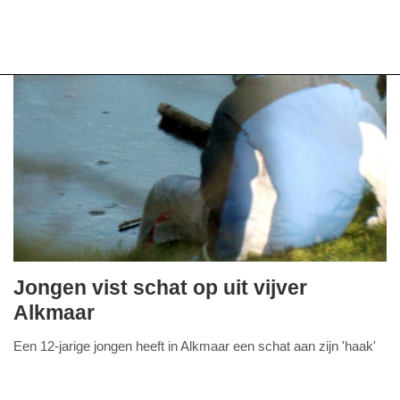
Jongen vist schat op uit vijver
maandag,
Alkmaar
23.
Een 12-jarige jongen heeft in Alkmaar een schat aan zijn 'haak'
maart
FullStack Studio
gekregen. In een sloot aan de Waalstraatpad was Pepijn Kroeke
2015
uit Alkmaar met een vuilnisknijper
Lees verder...
-