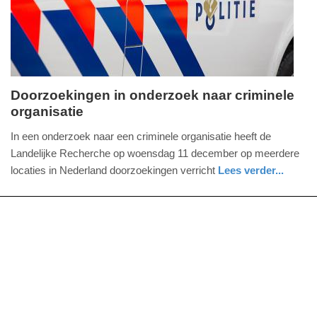
2025
09:10
Doorzoekingen in onderzoek naar criminele
organisatie
woensdag,
11.
In een onderzoek naar een criminele organisatie heeft de
december
Landelijke Recherche op woensdag 11 december op meerdere
2019
locaties in Nederland doorzoekingen verricht
Lees verder...
-
buitenland
utrecht
20:10
Update:
09-
04-
2025
09:10