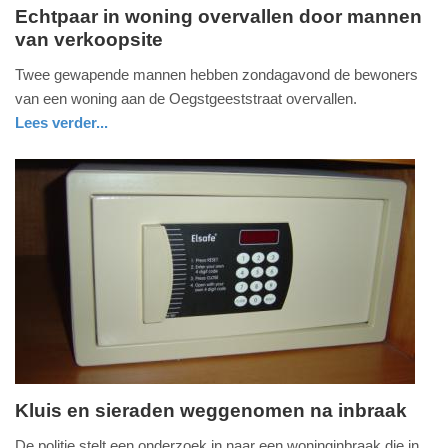
Echtpaar in woning overvallen door mannen
van verkoopsite
maandag,
7.
Twee gewapende mannen hebben zondagavond de bewoners
september
van een woning aan de Oegstgeeststraat overvallen.
2015
Lees verder...
-
zuid-
politie
11:22
holland
Update:
09-
04-
2025
09:10
Kluis en sieraden weggenomen na inbraak
dinsdag,
De politie stelt een onderzoek in naar een woninginbraak die in