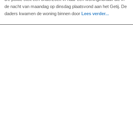
5.
de nacht van maandag op dinsdag plaatsvond aan het Getij. De
mei
daders kwamen de woning binnen door
Lees verder...
2015
groningen
politie
-
13:56
Update:
09-
04-
2025
09:10