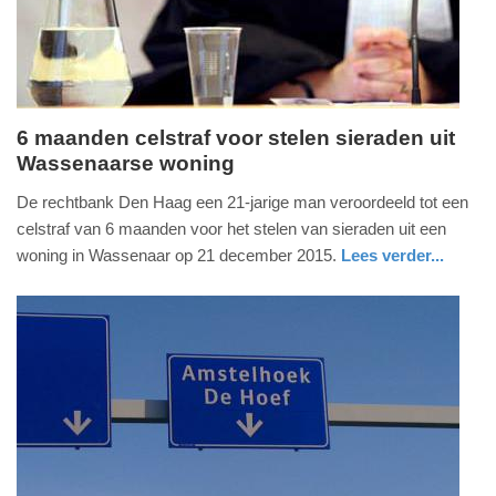
09:10
6 maanden celstraf voor stelen sieraden uit
Wassenaarse woning
donderdag,
21.
De rechtbank Den Haag een 21-jarige man veroordeeld tot een
april
celstraf van 6 maanden voor het stelen van sieraden uit een
2016
woning in Wassenaar op 21 december 2015.
Lees verder...
-
nieuws
zuid-
14:23
holland
Update:
09-
04-
2025
09:10