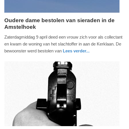
Oudere dame bestolen van sieraden in de
Amstelhoek
maandag,
18.
Zaterdagmiddag 9 april deed een vrouw zich voor als collectant
april
en kwam de woning van het slachtoffer in aan de Kerklaan. De
2016
bewoonster werd bestolen van
Lees verder...
-
nieuws
utrecht
21:44
Update:
09-
04-
2025
09:10