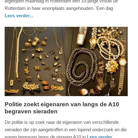
afgelopen maandag in Rotterdam een 33-jarige vrouw uit
2018
Rotterdam in haar woonplaats aangehouden. 'Een dag
-
Lees verder...
21:43
nieuws
zuid-
politie
holland
Update:
09-
04-
2025
09:10
Politie zoekt eigenaren van langs de A10
begraven sieraden
vrijdag,
27.
De politie is op zoek naar de eigenaren van verschillende
oktober
sieraden die zijn aangetroffen in een lopend onderzoek en die
2017
waren begraven langs de ringweg A10 in
Lees verder...