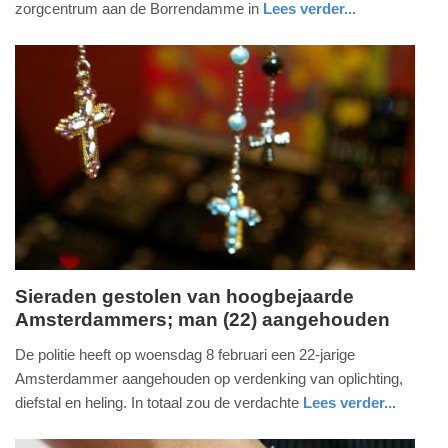
zorgcentrum aan de Borrendamme in
Lees verder...
-
nieuws
zeeland
politie
17:51
Update:
09-
04-
2025
09:10
Sieraden gestolen van hoogbejaarde
Amsterdammers; man (22) aangehouden
donderdag,
2.
De politie heeft op woensdag 8 februari een 22-jarige
maart
Amsterdammer aangehouden op verdenking van oplichting,
2023
diefstal en heling. In totaal zou de verdachte
Lees verder...
-
nieuws
noord-
14:30
holland