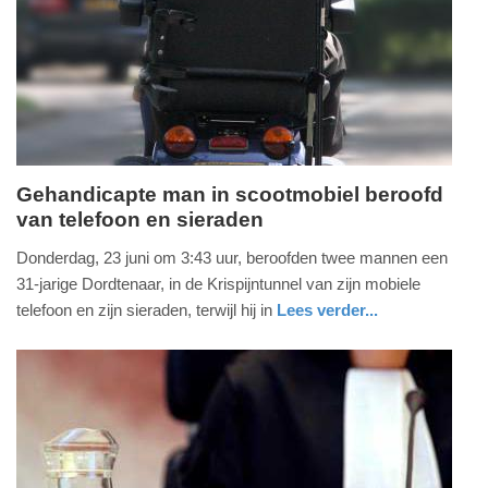
04-
2025
09:10
Gehandicapte man in scootmobiel beroofd
van telefoon en sieraden
maandag,
27.
Donderdag, 23 juni om 3:43 uur, beroofden twee mannen een
juni
31-jarige Dordtenaar, in de Krispijntunnel van zijn mobiele
2016
telefoon en zijn sieraden, terwijl hij in
Lees verder...
-
nieuws
zuid-
politie
14:32
holland
Update:
09-
04-
2025