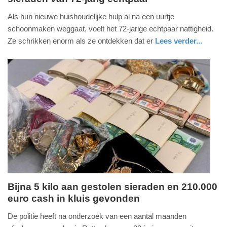
18.
Als hun nieuwe huishoudelijke hulp al na een uurtje
april
schoonmaken weggaat, voelt het 72-jarige echtpaar nattigheid.
2019
Ze schrikken enorm als ze ontdekken dat er
Lees verder...
-
nieuws
noord-
politie
12:48
holland
Update:
09-
04-
2025
09:10
Bijna 5 kilo aan gestolen sieraden en 210.000
euro cash in kluis gevonden
zaterdag,
29.
De politie heeft na onderzoek van een aantal maanden
september