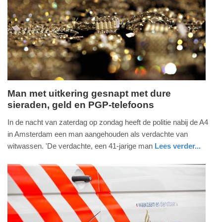
09-
04-
2025
09:10
Man met uitkering gesnapt met dure
sieraden, geld en PGP-telefoons
maandag,
20.
In de nacht van zaterdag op zondag heeft de politie nabij de A4
januari
in Amsterdam een man aangehouden als verdachte van
2020
witwassen. 'De verdachte, een 41-jarige man
Lees verder...
-
nieuws
noord-
politie
17:21
holland
Update:
09-
04-