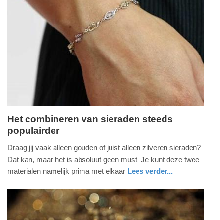
Update:
09-
04-
2025
09:10
Het combineren van sieraden steeds
populairder
woensdag,
28.
Draag jij vaak alleen gouden of juist alleen zilveren sieraden?
oktober
Dat kan, maar het is absoluut geen must! Je kunt deze twee
2020
materialen namelijk prima met elkaar
Lees verder...
-
nieuws
zuid-
17:55
holland
Update: