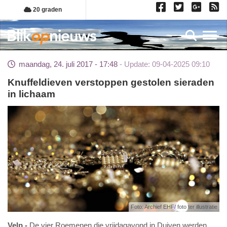
Overslaan
20 graden
en
naar
Toggl
de
inhoud
maandag, 24. juli 2017 - 17:48
Update: 09-04-2025 09:10
gaan
Knuffeldieven verstoppen gestolen sieraden
in lichaam
Foto: Archief EHF/ foto ter illustratie
Velp
De vier Roemenen die vrijdagavond in Duiven werden