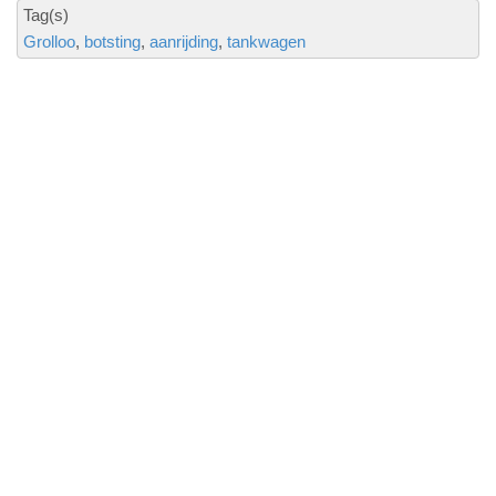
Tag(s)
Grolloo
botsting
aanrijding
tankwagen