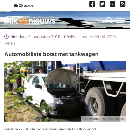
Overslaan
25 graden
en
naar
Toggl
de
inhoud
dinsdag, 7. augustus 2018 - 09:45
Update: 09-04-2025
gaan
09:10
Automobiliste botst met tankwagen
Foto: Herman van Oost Media
Grolloo
Op de Schoonloërweg bij Grolloo vond