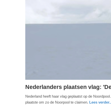
Nederlanders plaatsen vlag: 'De
dinsdag,
Nederland heeft haar vlag geplaatst op de Noordpool.
27.
plaatste om zo de Noorpool te claimen.
Lees verder..
oktober
2015