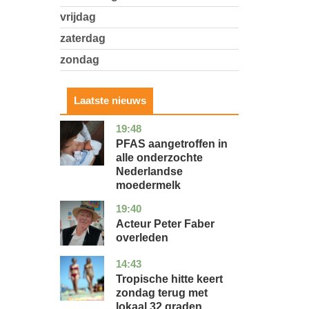
vrijdag
zaterdag
zondag
Laatste nieuws
19:48
utrecht
gezondheid
PFAS aangetroffen in
alle onderzochte
Nederlandse
moedermelk
19:40
noord-
glossy
holland
Acteur Peter Faber
overleden
14:43
utrecht
nieuws
Tropische hitte keert
zondag terug met
lokaal 32 graden