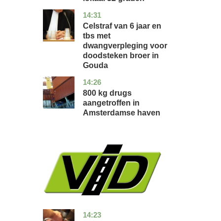
14:31
zuid-
nieuws
holland
Celstraf van 6 jaar en
tbs met
dwangverpleging voor
doodsteken broer in
Gouda
14:26
noord-
nieuws
holland
800 kg drugs
aangetroffen in
Amsterdamse haven
14:23
flevoland
nieuws