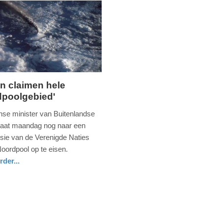
n claimen hele
poolgebied'
g,
se minister van Buitenlandse
er
aat maandag nog naar een
ie van de Verenigde Naties
oordpool op te eisen.
rder...
nd