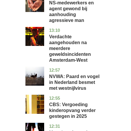
NS-medewerkers en
agent gewond bij
aanhouding
agressieve man
13:10
noord-
nieuws
holland
Verdachte
aangehouden na
meerdere
geweldsincidenten
Amsterdam-West
12:57
utrecht
nieuws
NVWA: Paard en vogel
in Nederland besmet
met westnijlvirus
12:55
zuid-
economie
holland
CBS: Vergoeding
kinderopvang verder
gestegen in 2025
12:31
utrecht
nieuws