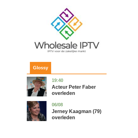
Image
Glossy
19:40
noord-
glossy
holland
Acteur Peter Faber
overleden
06/08
noord-
glossy
holland
Jerney Kaagman (79)
overleden