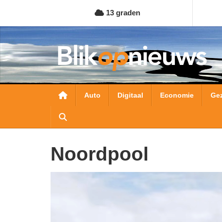
Overslaan
13 graden
en
naar
de
inhoud
gaan
Hoofdnavigatie
Auto
Digitaal
Economie
Ge
noordpool