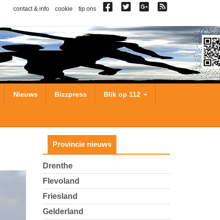
contact & info
cookie
tip ons
Nieuws
Bizzpress
Blik op 112
Provincie nieuws
Drenthe
Flevoland
Friesland
Gelderland