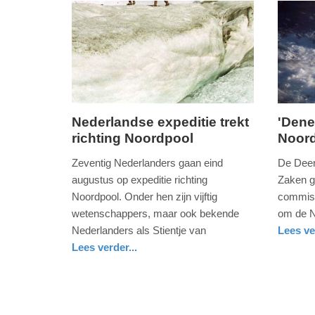
-
11:55
Update:
09-
04-
2025
Nederlandse expeditie trekt
'Dene
09:10
richting Noordpool
Noord
dinsdag,
maanda
19.
15.
Zeventig Nederlanders gaan eind
De Deen
mei
decemb
augustus op expeditie richting
Zaken g
2015
2014
Noordpool. Onder hen zijn vijftig
commiss
-
-
wetenschappers, maar ook bekende
om de N
14:03
09:51
Nederlanders als Stientje van
Lees ve
buitenla
Lees verder...
Update:
Update:
wetenschap
groningen
09-
09-
04-
04-
2025
2025