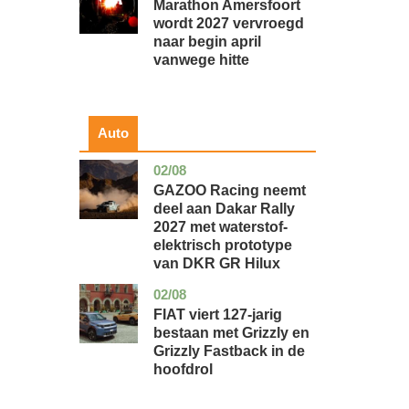
Marathon Amersfoort
wordt 2027 vervroegd
naar begin april
vanwege hitte
Auto
02/08
auto
GAZOO Racing neemt
deel aan Dakar Rally
2027 met waterstof-
elektrisch prototype
van DKR GR Hilux
02/08
auto
FIAT viert 127-jarig
bestaan met Grizzly en
Grizzly Fastback in de
hoofdrol