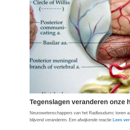
Tegenslagen veranderen onze 
dinsdag,
Neurowetenschappers van het Radboudumc tonen aan 
22.
blijvend veranderen. Een afwijkende reactie
Lees verd
augustus
2023