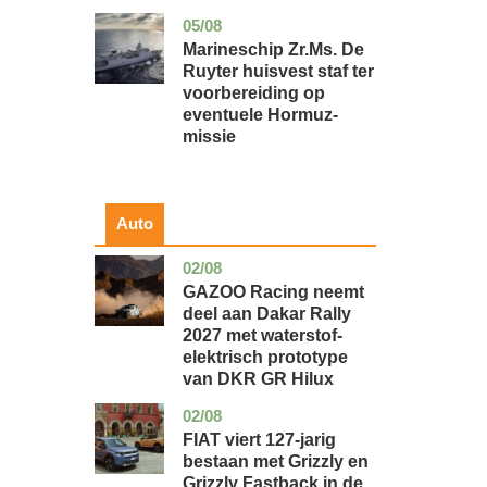
05/08
zuid-
nieuws
holland
Marineschip Zr.Ms. De
Ruyter huisvest staf ter
voorbereiding op
eventuele Hormuz-
missie
Auto
02/08
auto
GAZOO Racing neemt
deel aan Dakar Rally
2027 met waterstof-
elektrisch prototype
van DKR GR Hilux
02/08
auto
FIAT viert 127-jarig
bestaan met Grizzly en
Grizzly Fastback in de