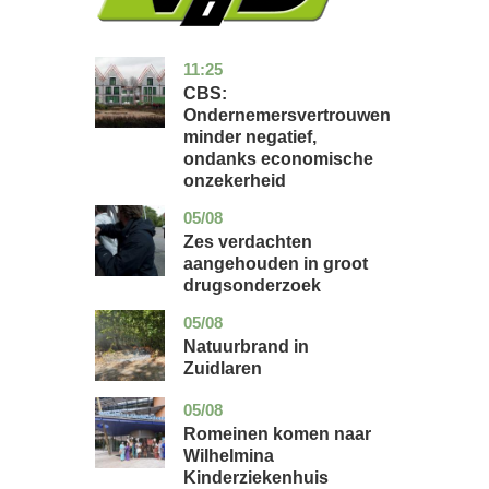
11:25
zuid-
economie
holland
CBS:
Ondernemersvertrouwen
minder negatief,
ondanks economische
onzekerheid
05/08
zuid-
nieuws
holland
Zes verdachten
aangehouden in groot
drugsonderzoek
05/08
drenthe
nieuws
Natuurbrand in
Zuidlaren
05/08
utrecht
nieuws
Romeinen komen naar
Wilhelmina
Kinderziekenhuis