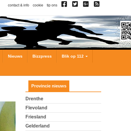
contact & info
cookie
tip ons
Nieuws
Bizzpress
Blik op 112
Provincie nieuws
Drenthe
Flevoland
Friesland
Gelderland