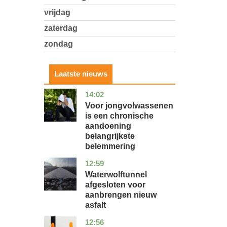
vrijdag
zaterdag
zondag
Laatste nieuws
14:02
utrecht
gezondheid
Voor jongvolwassenen
is een chronische
aandoening
belangrijkste
belemmering
12:59
noord-
nieuws
holland
Waterwolftunnel
afgesloten voor
aanbrengen nieuw
asfalt
12:56
noord-
economie