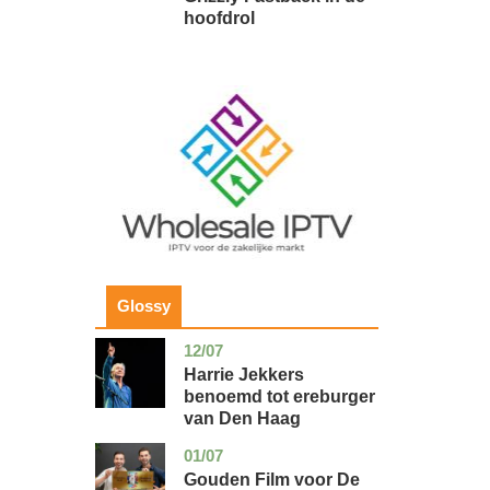
hoofdrol
Image
Glossy
12/07
zuid-
glossy
holland
Harrie Jekkers
benoemd tot ereburger
van Den Haag
01/07
utrecht
glossy
Gouden Film voor De