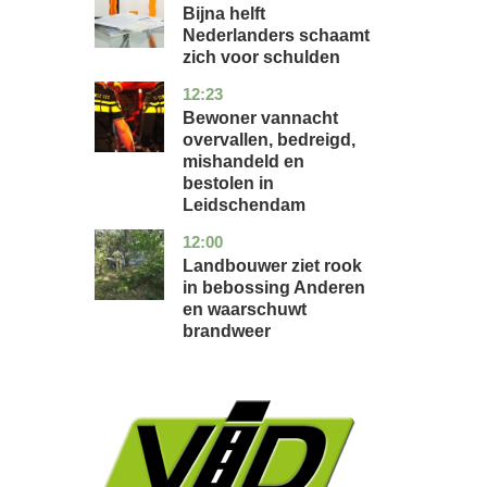
holland
Bijna helft
Nederlanders schaamt
zich voor schulden
12:23
zuid-
nieuws
holland
Bewoner vannacht
overvallen, bedreigd,
mishandeld en
bestolen in
Leidschendam
12:00
drenthe
nieuws
Landbouwer ziet rook
in bebossing Anderen
en waarschuwt
brandweer