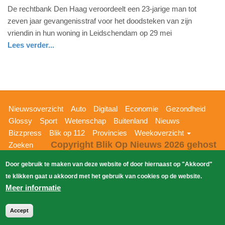
De rechtbank Den Haag veroordeelt een 23-jarige man tot
juli
zeven jaar gevangenisstraf voor het doodsteken van zijn
2015
vriendin in hun woning in Leidschendam op 29 mei
-
Lees verder...
21:36
Update:
09-
04-
2025
Hoofdnavigatie
Nieuwsoverzicht
Auto
Digitaal
Economie
Gezondheid
09:10
Glossy
Sport
Wetenschap
Buitenland
Nieuws
Bizzpress
Blik op 112
Provincies
Weekoverzicht
Copyright Blik Op Nieuws 2026
gehost
Zoeken
EK-Media.nl
door
Door gebruik te maken van deze website of door hiernaast op "Akkoord"
te klikken gaat u akkoord met het gebruik van cookies op de website.
Meer informatie
Accept