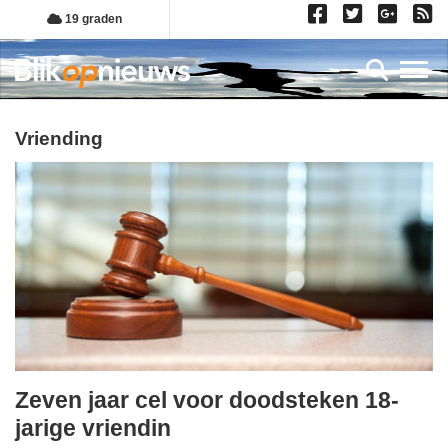
Overslaan
19 graden
en
naar
Toggl
de
inhoud
gaan
vriending
Zeven jaar cel voor doodsteken 18-
vrijdag,
jarige vriendin
10.