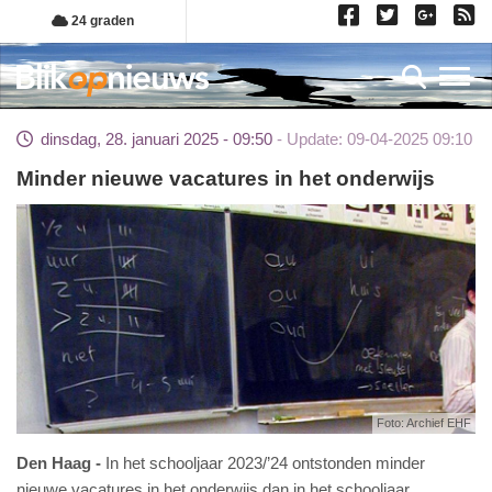
Overslaan
24 graden
en
naar
Toggl
de
inhoud
dinsdag, 28. januari 2025 - 09:50
Update: 09-04-2025 09:10
gaan
Minder nieuwe vacatures in het onderwijs
Foto: Archief EHF
Den Haag
In het schooljaar 2023/’24 ontstonden minder
nieuwe vacatures in het onderwijs dan in het schooljaar