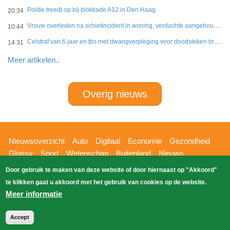
Politie treedt op bij blokkade A12 in Den Haag
20:34
Vrouw overleden na schietincident in woning, verdachte aangehouden
10:44
Celstraf van 6 jaar en tbs met dwangverpleging voor doodsteken broer in Gouda
14:31
Meer artikelen..
Overig nieuws
Hoofdnavigatie
Nieuwsoverzicht
Auto
Digitaal
Economie
Gezondheid
Glossy
Sport
Wetenschap
Buitenland
Nieuws
Bizzpress
Blik op 112
Provincies
Weekoverzicht
Door gebruik te maken van deze website of door hiernaast op "Akkoord"
Copyright Blik Op Nieuws 2026
gehost
Zoeken
te klikken gaat u akkoord met het gebruik van cookies op de website.
EK-Media.nl
door
Meer informatie
Accept