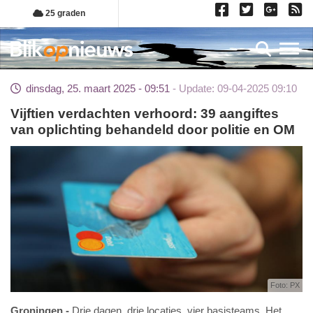
Overslaan
25 graden
en
naar
Toggl
de
inhoud
dinsdag, 25. maart 2025 - 09:51
Update: 09-04-2025 09:10
gaan
Vijftien verdachten verhoord: 39 aangiftes
van oplichting behandeld door politie en OM
Foto: PX
Groningen
Drie dagen, drie locaties, vier basisteams. Het