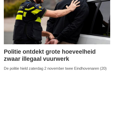
Politie ontdekt grote hoeveelheid
zondag,
zwaar illegaal vuurwerk
3.
De politie hield zaterdag 2 november twee Eindhovenaren (20)
november
FullStack Studio
aan op verdenking van verboden wapenbezit en witwassen.
2024
Tijdens de doorzoeking van de woning van
Lees verder...
-
13:56
Update:
09-
04-