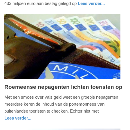
2026
433 miljoen euro aan beslag gelegd op
Lees verder...
-
nieuws
zuid-
19:11
holland
Update:
26-
07-
2026
19:25
Roemeense nepagenten lichten toeristen op
woensdag,
Met een smoes over vals geld weet een groepje nepagenten
24.
meerdere keren de inhoud van de portemonnees van
juni
buitenlandse toeristen te checken. Echter niet met
2026
Lees verder...
-
nieuws
noord-
politie
12:11
holland