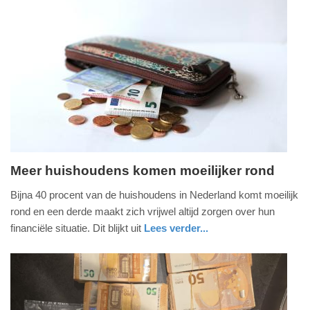
Update:
24-
06-
2026
12:16
Meer huishoudens komen moeilijker rond
dinsdag,
Bijna 40 procent van de huishoudens in Nederland komt moeilijk
23.
rond en een derde maakt zich vrijwel altijd zorgen over hun
juni
financiële situatie. Dit blijkt uit
Lees verder...
2026
economie
zuid-
-
holland
19:20
Update: