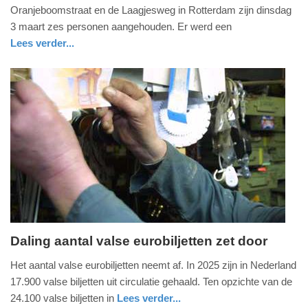
maart
Oranjeboomstraat en de Laagjesweg in Rotterdam zijn dinsdag
2026
3 maart zes personen aangehouden. Er werd een
-
Lees verder...
11:34
nieuws
zuid-
politie
holland
Update:
04-
03-
2026
11:36
Daling aantal valse eurobiljetten zet door
vrijdag,
Het aantal valse eurobiljetten neemt af. In 2025 zijn in Nederland
27.
17.900 valse biljetten uit circulatie gehaald. Ten opzichte van de
februari
24.100 valse biljetten in
Lees verder...
2026