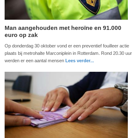
Man aangehouden met heroïne en 91.000
euro op zak
maandag,
3.
Op donderdag 30 oktober vond er een preventief fouilleer actie
november
plaats bij metrohalte Marconiplein in Rotterdam. Rond 20.30 uur
2025
werden er een aantal mensen
Lees verder...
-
nieuws
zuid-
politie
09:31
holland
Update:
03-
11-
2025
09:33