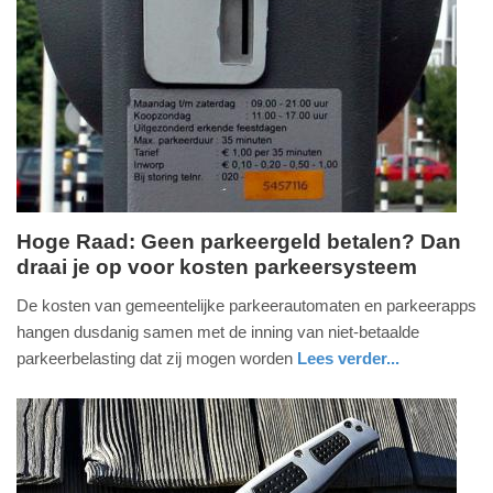
Update:
25-
02-
2026
11:32
Hoge Raad: Geen parkeergeld betalen? Dan
draai je op voor kosten parkeersysteem
vrijdag,
23.
De kosten van gemeentelijke parkeerautomaten en parkeerapps
januari
hangen dusdanig samen met de inning van niet-betaalde
2026
parkeerbelasting dat zij mogen worden
Lees verder...
-
nieuws
zuid-
18:36
holland
Update:
23-