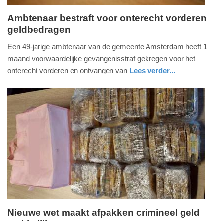
Ambtenaar bestraft voor onterecht vorderen
geldbedragen
vrijdag,
1.
Een 49-jarige ambtenaar van de gemeente Amsterdam heeft 1
augustus
maand voorwaardelijke gevangenisstraf gekregen voor het
2025
onterecht vorderen en ontvangen van
Lees verder...
-
nieuws
noord-
15:48
holland
Update:
01-
08-
2025
15:49
Nieuwe wet maakt afpakken crimineel geld