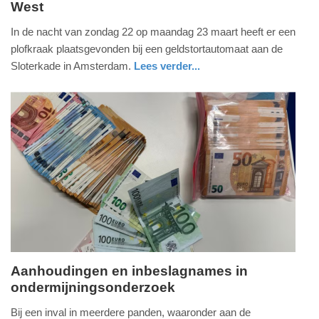
West
maandag,
23.
In de nacht van zondag 22 op maandag 23 maart heeft er een
maart
plofkraak plaatsgevonden bij een geldstortautomaat aan de
2026
Sloterkade in Amsterdam.
Lees verder...
-
nieuws
noord-
12:12
holland
Update:
23-
03-
2026
12:21
Aanhoudingen en inbeslagnames in
ondermijningsonderzoek
woensdag,
4.
Bij een inval in meerdere panden, waaronder aan de