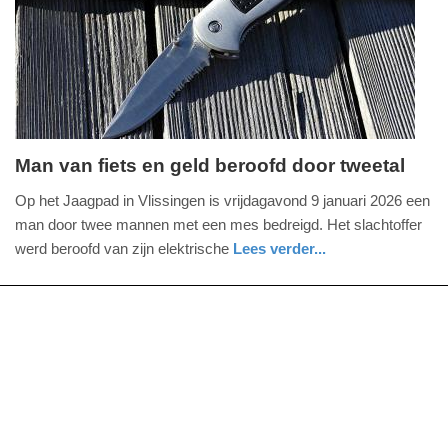
01-
2026
18:40
Man van fiets en geld beroofd door tweetal
zaterdag,
Op het Jaagpad in Vlissingen is vrijdagavond 9 januari 2026 een
10.
man door twee mannen met een mes bedreigd. Het slachtoffer
januari
werd beroofd van zijn elektrische
Lees verder...
2026
nieuws
zuid-
politie
-
holland
18:15
Update:
10-
01-
2026