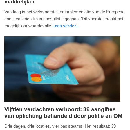
makkelijker
maandag,
14.
Vandaag is het wetsvoorstel ter implementatie van de Europese
juli
confiscatierichtlijn in consultatie gegaan. 'Dit voorstel maakt het
2025
mogelijk om waardevolle
Lees verder...
-
nieuws
zuid-
18:27
holland
Update:
14-
07-
2025
18:29
Vijftien verdachten verhoord: 39 aangiftes
van oplichting behandeld door politie en OM
dinsdag,
25.
Drie dagen, drie locaties, vier basisteams. Het resultaat: 39
maart