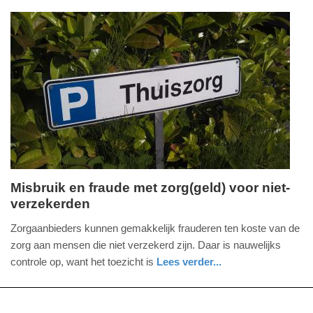
economie
zuid-
10:48
holland
Update:
09-
04-
2025
09:10
Misbruik en fraude met zorg(geld) voor niet-
verzekerden
maandag,
9.
Zorgaanbieders kunnen gemakkelijk frauderen ten koste van de
december
zorg aan mensen die niet verzekerd zijn. Daar is nauwelijks
2024
controle op, want het toezicht is
Lees verder...
-
nieuws
zuid-
19:17
holland