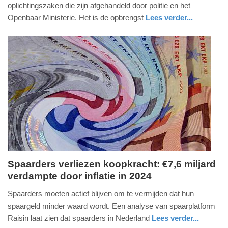
oplichtingszaken die zijn afgehandeld door politie en het
2025
Openbaar Ministerie. Het is de opbrengst
Lees verder...
-
nieuws
groningen
politie
09:51
Update:
09-
04-
2025
09:10
Spaarders verliezen koopkracht: €7,6 miljard
verdampte door inflatie in 2024
woensdag,
8.
Spaarders moeten actief blijven om te vermijden dat hun
januari
spaargeld minder waard wordt. Een analyse van spaarplatform
2025
Raisin laat zien dat spaarders in Nederland
Lees verder...
-