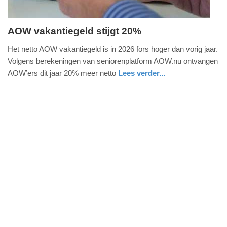
AOW vakantiegeld stijgt 20%
maandag,
Het netto AOW vakantiegeld is in 2026 fors hoger dan vorig jaar.
18.
Volgens berekeningen van seniorenplatform AOW.nu ontvangen
mei
AOW’ers dit jaar 20% meer netto
Lees verder...
2026
economie
zuid-
-
holland
09:35
Update:
18-
05-
2026
09:36