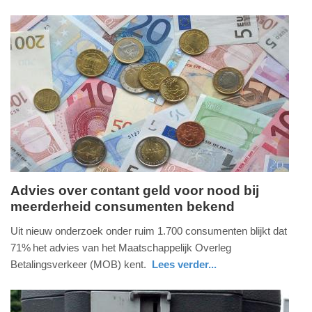
nieuws
noord-
-
holland
10:21
Update:
27-
02-
2026
10:23
Advies over contant geld voor nood bij
meerderheid consumenten bekend
woensdag,
25.
Uit nieuw onderzoek onder ruim 1.700 consumenten blijkt dat
februari
71% het advies van het Maatschappelijk Overleg
2026
Betalingsverkeer (MOB) kent.
Lees verder...
-
nieuws
noord-
11:30
holland