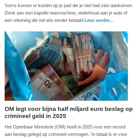
Soms komen er kosten op je pad die je niet had zien aankomen.
juli
Denk aan een kapotte wasmachine, onderhoud aan je auto of
2026
een rekening die net iets eerder betaald
Lees verder...
-
14:55
Update:
27-
07-
2026
16:54
OM legt voor bijna half miljard euro beslag op
crimineel geld in 2025
zondag,
26.
Het Openbaar Ministerie (OM) heeft in 2025 voor een record
juli
aan beslag gelegd op crimineel vermogen. 'In totaal is er voor