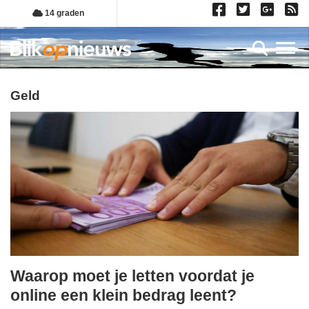
Overslaan
14 graden
en
naar
Toggl
de
inhoud
gaan
geld
Waarop moet je letten voordat je
maandag,
online een klein bedrag leent?
27.