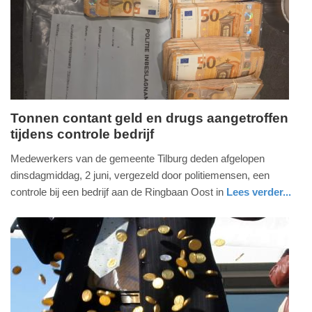
23-
06-
2026
19:22
Tonnen contant geld en drugs aangetroffen
tijdens controle bedrijf
donderdag,
4.
Medewerkers van de gemeente Tilburg deden afgelopen
juni
dinsdagmiddag, 2 juni, vergezeld door politiemensen, een
2026
controle bij een bedrijf aan de Ringbaan Oost in
Lees verder...
-
nieuws
noord-
politie
13:02
brabant
Update:
04-
06-
2026