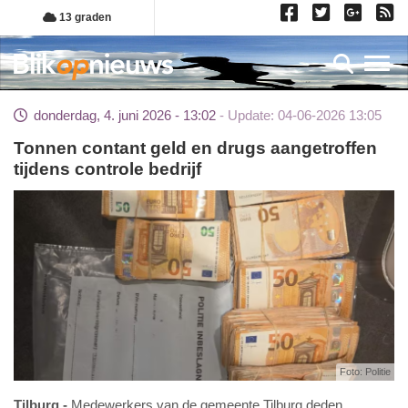
Overslaan
13 graden
en
naar
Toggl
de
inhoud
donderdag, 4. juni 2026 - 13:02
Update: 04-06-2026 13:05
gaan
Tonnen contant geld en drugs aangetroffen
tijdens controle bedrijf
Foto: Politie
Tilburg
Medewerkers van de gemeente Tilburg deden