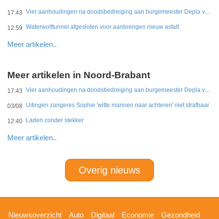
Vier aanhoudingen na doodsbedreiging aan burgemeester Depla van Breda
17:43
Waterwolftunnel afgesloten voor aanbrengen nieuw asfalt
12:59
Meer artikelen..
Meer artikelen in Noord-Brabant
Vier aanhoudingen na doodsbedreiging aan burgemeester Depla van Breda
17:43
Uitingen zangeres Sophie 'witte mannen naar achteren' niet strafbaar
03/08
Laden zonder stekker
12:40
Meer artikelen..
Overig nieuws
Hoofdnavigatie
Nieuwsoverzicht
Auto
Digitaal
Economie
Gezondheid