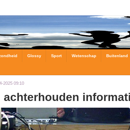
zondheid
Glossy
Sport
Wetenschap
Buitenland
4-2025 09:10
m achterhouden informati