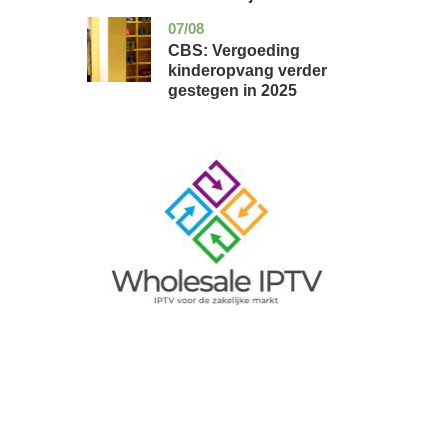
07/08
zuid-
economie
holland
CBS: Vergoeding
kinderopvang verder
gestegen in 2025
Image