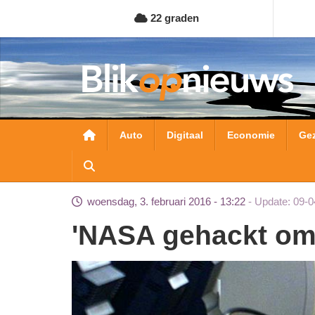
Overslaan
22 graden
en
naar
de
inhoud
gaan
Hoofdnavigatie
Auto
Digitaal
Economie
Ge
woensdag, 3. februari 2016 - 13:22
Update: 09-0
'NASA gehackt o