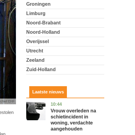
Groningen
Limburg
Noord-Brabant
Noord-Holland
Overijssel
Utrecht
Zeeland
Zuid-Holland
Laatste nieuws
rchief EHF
10:44
zuid-
nieuws
holland
Vrouw overleden na
estolen
schietincident in
woning, verdachte
aangehouden
dan