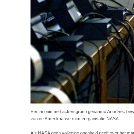
Een anonieme hackersgroep genaamd AnonSec beweert v
van de Amerikaanse ruimteorganisatie NASA.
Als NASA geen volledige openheid geeft over het man