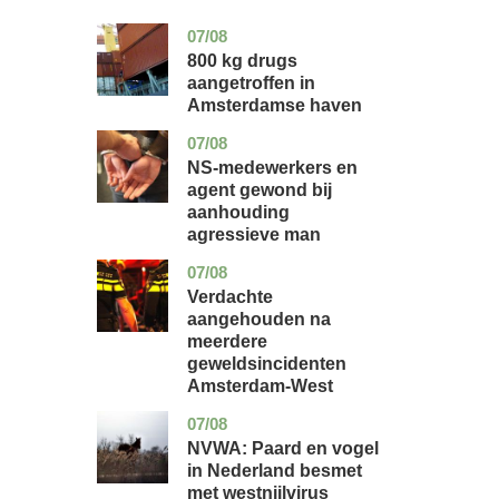
07/08
noord-
nieuws
holland
800 kg drugs
aangetroffen in
Amsterdamse haven
07/08
flevoland
nieuws
NS-medewerkers en
agent gewond bij
aanhouding
agressieve man
07/08
noord-
nieuws
holland
Verdachte
aangehouden na
meerdere
geweldsincidenten
Amsterdam-West
07/08
utrecht
nieuws
NVWA: Paard en vogel
in Nederland besmet
met westnijlvirus