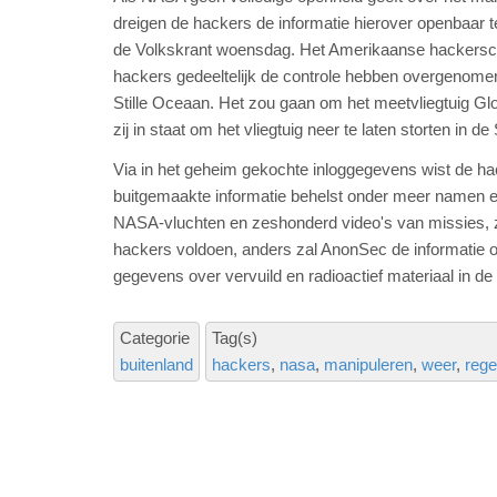
dreigen de hackers de informatie hierover openbaar t
de Volkskrant woensdag. Het Amerikaanse hackersco
hackers gedeeltelijk de controle hebben overgenome
Stille Oceaan. Het zou gaan om het meetvliegtuig G
zij in staat om het vliegtuig neer te laten storten in de
Via in het geheim gekochte inloggegevens wist de h
buitgemaakte informatie behelst onder meer namen
NASA-vluchten en zeshonderd video's van missies, 
hackers voldoen, anders zal AnonSec de informatie o
gegevens over vervuild en radioactief materiaal in de
Categorie
Tag(s)
buitenland
hackers
nasa
manipuleren
weer
reg