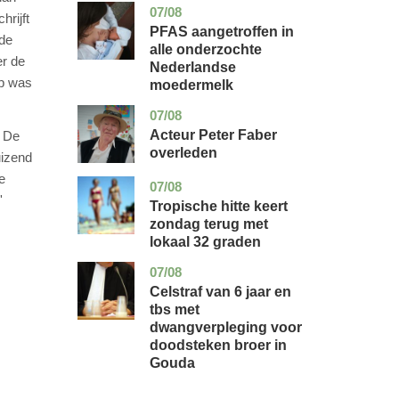
07/08
utrecht
gezondheid
hrijft
PFAS aangetroffen in
de
alle onderzochte
er de
Nederlandse
ep was
moedermelk
07/08
noord-
glossy
holland
Acteur Peter Faber
. De
overleden
uizend
e
07/08
utrecht
nieuws
'
Tropische hitte keert
zondag terug met
lokaal 32 graden
07/08
zuid-
nieuws
holland
Celstraf van 6 jaar en
tbs met
dwangverpleging voor
doodsteken broer in
Gouda