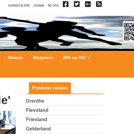
contact & info
cookie
tip ons
Nieuws
Bizzpress
Blik op 112
Provincie nieuws
e'
Drenthe
Flevoland
Friesland
Gelderland