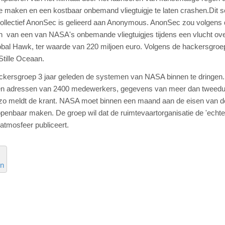
e maken en een kostbaar onbemand vliegtuigje te laten crashen.Dit sc
llectief AnonSec is gelieerd aan Anonymous. AnonSec zou volgens 
n van een van NASA's onbemande vliegtuigjes tijdens een vlucht ov
lobal Hawk, ter waarde van 220 miljoen euro. Volgens de hackersgro
 Stille Oceaan.
ackersgroep 3 jaar geleden de systemen van NASA binnen te dringen
 en adressen van 2400 medewerkers, gegevens van meer dan tweed
zo meldt de krant. NASA moet binnen een maand aan de eisen van d
penbaar maken. De groep wil dat de ruimtevaartorganisatie de 'echte
 atmosfeer publiceert.
en