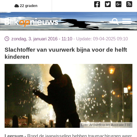
Overslaan
22 graden
en
naar
Toggl
de
inhoud
zondag, 3. januari 2016 - 11:10
Update: 09-04-2025 09:10
gaan
Slachtoffer van vuurwerk bijna voor de helft
kinderen
Foto: Archieffoto ter illustratie FBF
Leersum
Rond de jaarwisseling hebben traumachirurgen weer