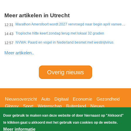
Meer artikelen in Utrecht
Marathon Amersfoort wordt 2027 vervroegd naar begin april vanwege hitte
12:31
Tropische hitte keert zondag terug met lokaal 32 graden
14:43
NVWA: Paard en vogel in Nederland besmet met westnijlvirus
12:57
Meer artikelen..
Overig nieuws
Hoofdnavigatie
Nieuwsoverzicht
Auto
Digitaal
Economie
Gezondheid
Glossy
Sport
Wetenschap
Buitenland
Nieuws
Bizzpress
Blik op 112
Provincies
Weekoverzicht
Door gebruik te maken van deze website of door hiernaast op "Akkoord"
Copyright Blik Op Nieuws 2026
gehost
Zoeken
te klikken gaat u akkoord met het gebruik van cookies op de website.
EK-Media.nl
door
Meer informatie