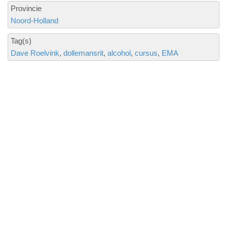
Provincie
Noord-Holland
Tag(s)
Dave Roelvink
dollemansrit
alcohol
cursus
EMA