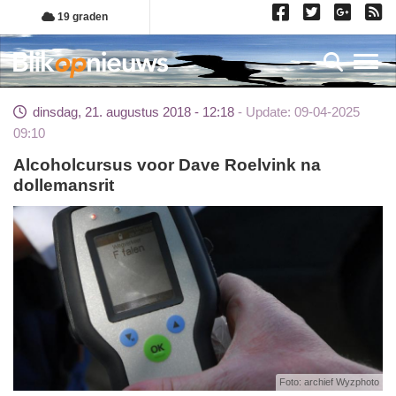
Overslaan
19 graden
en
naar
Toggl
de
inhoud
dinsdag, 21. augustus 2018 - 12:18
Update: 09-04-2025
gaan
09:10
Alcoholcursus voor Dave Roelvink na
dollemansrit
Foto: archief Wyzphoto