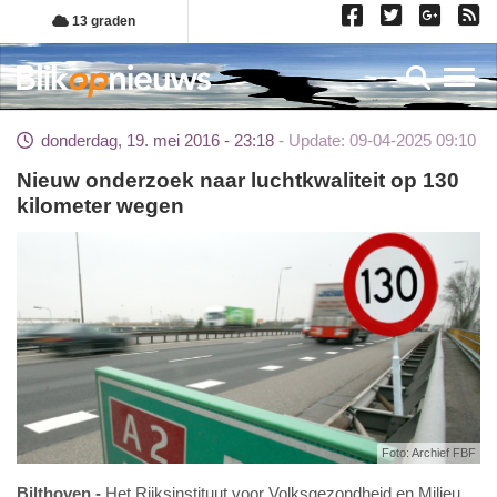
Overslaan
13 graden
en
naar
Toggl
de
inhoud
donderdag, 19. mei 2016 - 23:18
Update: 09-04-2025 09:10
gaan
Nieuw onderzoek naar luchtkwaliteit op 130
kilometer wegen
Foto: Archief FBF
Bilthoven
Het Rijksinstituut voor Volksgezondheid en Milieu