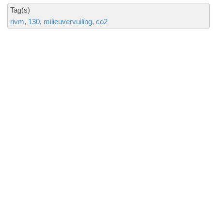
Tag(s)
rivm
130
milieuvervuiling
co2