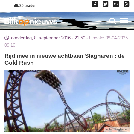
Overslaan
20 graden
en
naar
Toggl
de
inhoud
donderdag, 8. september 2016 - 21:50
Update: 09-04-2025
gaan
09:10
Rijd mee in nieuwe achtbaan Slagharen : de
Gold Rush
Foto: Slagharen