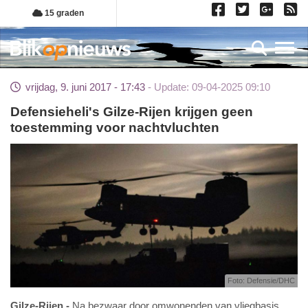
Overslaan
15 graden
en
naar
Toggl
de
inhoud
vrijdag, 9. juni 2017 - 17:43
Update: 09-04-2025 09:10
gaan
Defensieheli's Gilze-Rijen krijgen geen
toestemming voor nachtvluchten
Foto: Defensie/DHC
Gilze-Rijen
Na bezwaar door omwonenden van vliegbasis