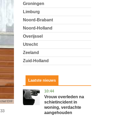
Groningen
Limburg
Noord-Brabant
Noord-Holland
Overijssel
Utrecht
Zeeland
Zuid-Holland
Laatste nieuws
10:44
zuid-
nieuws
holland
Vrouw overleden na
rchief EHF
schietincident in
woning, verdachte
 33
aangehouden