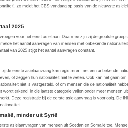
liteit', zo meldt het CBS vandaag op basis van de nieuwste asielci
taal 2025
roegen voor het eerst asiel aan. Daarmee zijn zij de grootste groep 
mmelde het aantal aanvragen van mensen met onbekende nationaliteit
rtaal van 2025 stijgt het aantal aanvragen constant.
ij de eerste asielaanvraag kan registreren met een onbekende nationa
geven, of zeggen hun nationaliteit niet te weten. Ook kan het gaan om 
onaliteit niet is vastgesteld, of om mensen die de nationaliteit hebb
et wordt erkend. In die laatste categorie vallen onder meer mensen uit
merkt. Deze registratie bij de eerste asielaanvraag is voorlopig. De I
ationaliteit.
lië, minder uit Syrië
eerste asielaanvragen van mensen uit Soedan en Somalië toe. Mensen