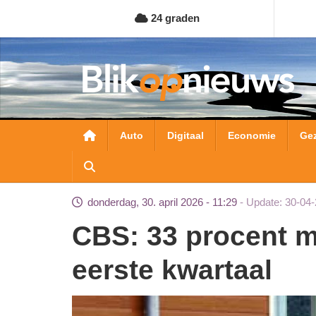
Overslaan
24 graden
en
naar
de
inhoud
gaan
Hoofdnavigatie
Auto
Digitaal
Economie
Ge
donderdag, 30. april 2026 - 11:29
Update: 30-04-
CBS: 33 procent meer asielaanvragen in
eerste kwartaal