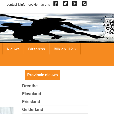
contact & info
cookie
tip ons
Nieuws
Bizzpress
Blik op 112
Provincie nieuws
Drenthe
Flevoland
Friesland
Gelderland