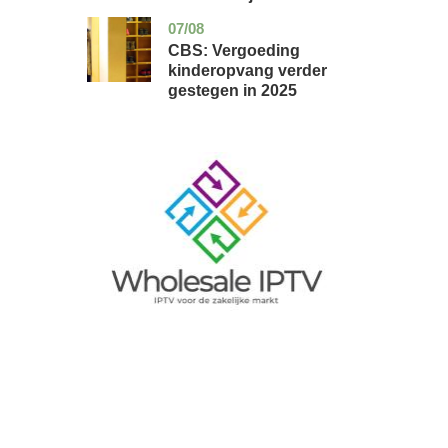
07/08
zuid-
economie
holland
CBS: Vergoeding
kinderopvang verder
gestegen in 2025
Image