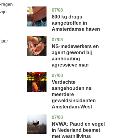
nvragen
07/08
noord-
nieuws
zijn
holland
800 kg drugs
aangetroffen in
Amsterdamse haven
07/08
flevoland
nieuws
jaar
NS-medewerkers en
agent gewond bij
aanhouding
agressieve man
07/08
noord-
nieuws
holland
Verdachte
aangehouden na
meerdere
geweldsincidenten
Amsterdam-West
07/08
utrecht
nieuws
NVWA: Paard en vogel
in Nederland besmet
met westnijlvirus