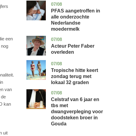
07/08
utrecht
gezondheid
jfers
PFAS aangetroffen in
alle onderzochte
Nederlandse
moedermelk
die een
07/08
noord-
glossy
holland
Acteur Peter Faber
 nog
overleden
07/08
utrecht
nieuws
Tropische hitte keert
liteit.
zondag terug met
in
lokaal 32 graden
en van
07/08
zuid-
nieuws
 de
holland
Celstraf van 6 jaar en
ND kan
tbs met
dwangverpleging voor
doodsteken broer in
Gouda
 uit