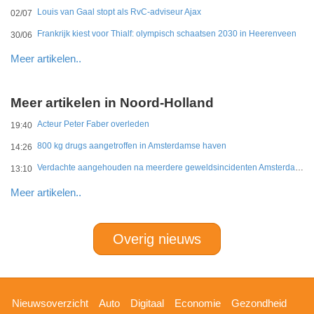
Louis van Gaal stopt als RvC-adviseur Ajax
02/07
Frankrijk kiest voor Thialf: olympisch schaatsen 2030 in Heerenveen
30/06
Meer artikelen..
Meer artikelen in Noord-Holland
Acteur Peter Faber overleden
19:40
800 kg drugs aangetroffen in Amsterdamse haven
14:26
Verdachte aangehouden na meerdere geweldsincidenten Amsterdam-West
13:10
Meer artikelen..
Overig nieuws
Hoofdnavigatie
Nieuwsoverzicht
Auto
Digitaal
Economie
Gezondheid