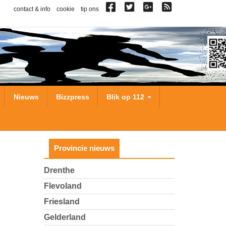
contact & info
cookie
tip ons
Nieuws
Bizzpress
Blik op 112
Provincie nieuws
Drenthe
Flevoland
Friesland
Gelderland