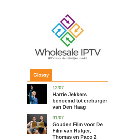
Image
Glossy
12/07
zuid-
glossy
holland
Harrie Jekkers
benoemd tot ereburger
van Den Haag
01/07
utrecht
glossy
Gouden Film voor De
Film van Rutger,
Thomas en Paco 2