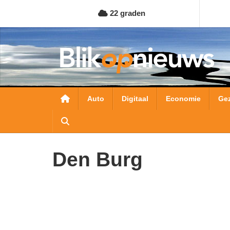
Overslaan
22 graden
en
naar
de
inhoud
gaan
Hoofdnavigatie
Auto
Digitaal
Economie
Ge
Den Burg