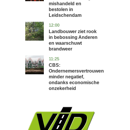
mishandeld en
bestolen in
Leidschendam
12:00
drenthe
nieuws
Landbouwer ziet rook
in bebossing Anderen
en waarschuwt
brandweer
11:25
zuid-
economie
holland
CBS:
Ondernemersvertrouwen
minder negatief,
ondanks economische
onzekerheid