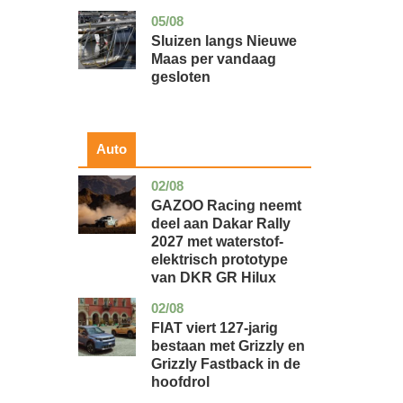
05/08
zuid-
nieuws
holland
Sluizen langs Nieuwe
Maas per vandaag
gesloten
Auto
02/08
auto
GAZOO Racing neemt
deel aan Dakar Rally
2027 met waterstof-
elektrisch prototype
van DKR GR Hilux
02/08
auto
FIAT viert 127-jarig
bestaan met Grizzly en
Grizzly Fastback in de
hoofdrol