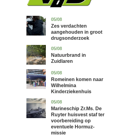
05/08
zuid-
nieuws
holland
Zes verdachten
aangehouden in groot
drugsonderzoek
05/08
drenthe
nieuws
Natuurbrand in
Zuidlaren
05/08
utrecht
nieuws
Romeinen komen naar
Wilhelmina
Kinderziekenhuis
05/08
zuid-
nieuws
holland
Marineschip Zr.Ms. De
Ruyter huisvest staf ter
voorbereiding op
eventuele Hormuz-
missie