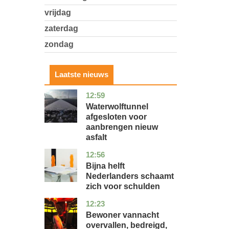
vrijdag
zaterdag
zondag
Laatste nieuws
12:59
noord-
nieuws
holland
Waterwolftunnel
afgesloten voor
aanbrengen nieuw
asfalt
12:56
noord-
economie
holland
Bijna helft
Nederlanders schaamt
zich voor schulden
12:23
zuid-
nieuws
holland
Bewoner vannacht
overvallen, bedreigd,