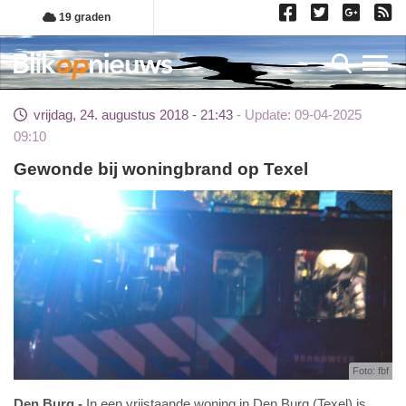
Overslaan
19 graden
en
naar
Toggl
de
inhoud
vrijdag, 24. augustus 2018 - 21:43
Update: 09-04-2025
gaan
09:10
Gewonde bij woningbrand op Texel
Foto: fbf
Den Burg
In een vrijstaande woning in Den Burg (Texel) is