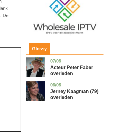
n
lank
d. De
Glossy
07/08
noord-
glossy
holland
Acteur Peter Faber
overleden
06/08
noord-
glossy
holland
Jerney Kaagman (79)
overleden