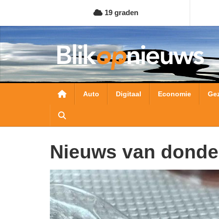
Overslaan
19 graden
en
naar
de
inhoud
gaan
Hoofdnavigatie
Auto
Digitaal
Economie
Ge
Nieuws van donde