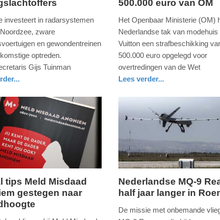
gslachtoffers
500.000 euro van OM
12.
februari
e investeert in radarsystemen
Het Openbaar Ministerie (OM) h
2026
 Noordzee, zware
Nederlandse tak van modehuis 
-
svoertuigen en gewondentreinen
Vuitton een strafbeschikking va
12:44
ekomstige optreden.
500.000 euro opgelegd voor
ecretaris Gijs Tuinman
overtredingen van de Wet
Update:
rder...
Lees verder...
12-
nieuws
zuid-
02-
holland
2026
12:52
l tips Meld Misdaad
Nederlandse MQ-9 Re
em gestegen naar
half jaar langer in Ro
ag,
donderdag,
dhoogte
12.
De missie met onbemande vlieg
februari