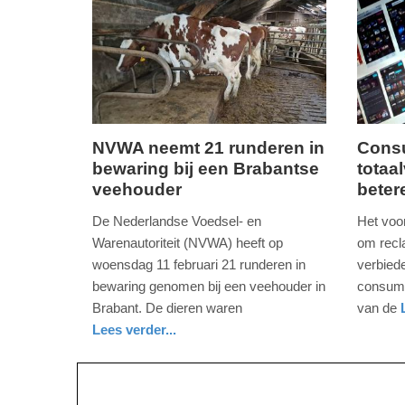
2026
2026
20:59
17:09
NVWA neemt 21 runderen in
Cons
bewaring bij een Brabantse
totaa
donderdag,
donderd
veehouder
beter
12.
12.
februari
februari
De Nederlandse Voedsel- en
Het voo
2026
2026
Warenautoriteit (NVWA) heeft op
om recl
-
-
woensdag 11 februari 21 runderen in
verbied
15:16
14:07
bewaring genomen bij een veehouder in
consume
Brabant. De dieren waren
van de
Update:
Update:
nieuws
zuid-
Lees verder...
12-
12-
holland
nieuws
noord-
02-
02-
brabant
2026
2026