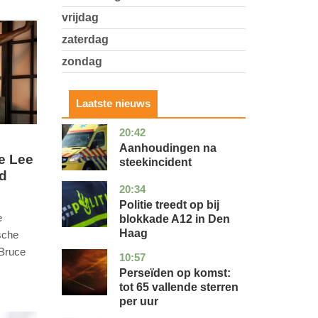
vrijdag
zaterdag
zondag
Laatste nieuws
20:42
utrecht
nieuws
Aanhoudingen na
e Lee
steekincident
ld
20:34
zuid-
nieuws
holland
Politie treedt op bij
e
blokkade A12 in Den
Haag
sche
 Bruce
10:57
utrecht
nieuws
Perseïden op komst:
tot 65 vallende sterren
per uur