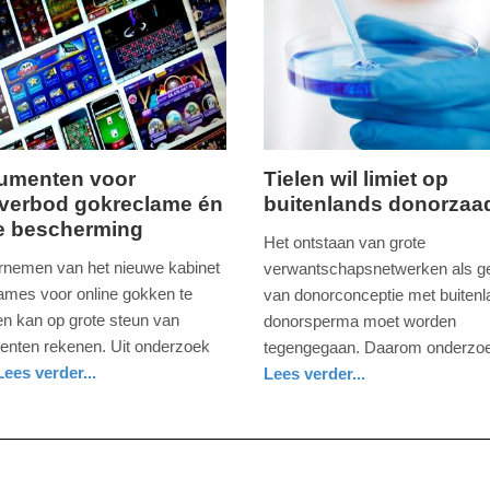
2026
15:26
umenten voor
Tielen wil limiet op
lverbod gokreclame én
buitenlands donorzaa
ag,
donderdag,
e bescherming
12.
Het ontstaan van grote
februari
rnemen van het nieuwe kabinet
verwantschapsnetwerken als g
2026
ames voor online gokken te
van donorconceptie met buiten
-
en kan op grote steun van
donorsperma moet worden
14:03
nten rekenen. Uit onderzoek
tegengegaan. Daarom onderzo
Lees verder...
Lees verder...
Update:
gezondheid
zuid-
12-
holland
02-
2026