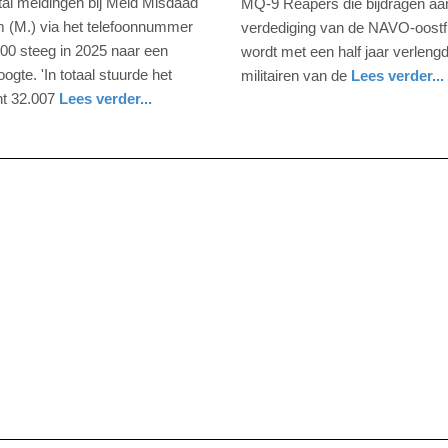
tal meldingen bij Meld Misdaad
MQ-9 Reapers die bijdragen aa
2026
 (M.) via het telefoonnummer
verdediging van de NAVO-oostf
-
00 steeg in 2025 naar een
wordt met een half jaar verleng
10:38
ogte. 'In totaal stuurde het
militairen van de
Lees verder...
nieuws
zuid-
defensie
t 32.007
Lees verder...
Update:
holland
12-
02-
2026
12:23