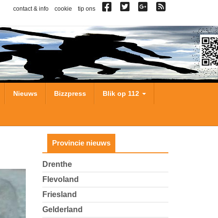
contact & info
cookie
tip ons
Nieuws
Bizzpress
Blik op 112
Provincie nieuws
Drenthe
Flevoland
Friesland
Gelderland