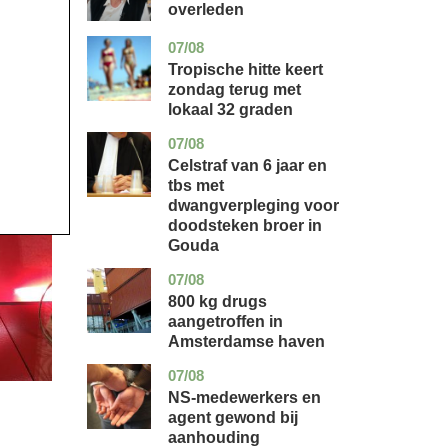
overleden
07/08
utrecht
nieuws
Tropische hitte keert
zondag terug met
lokaal 32 graden
07/08
zuid-
nieuws
holland
Celstraf van 6 jaar en
tbs met
dwangverpleging voor
doodsteken broer in
Gouda
07/08
noord-
nieuws
holland
800 kg drugs
aangetroffen in
Amsterdamse haven
07/08
flevoland
nieuws
NS-medewerkers en
agent gewond bij
aanhouding