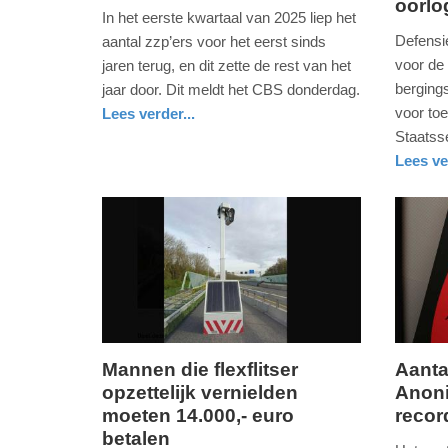
oorlo
12.
12.
In het eerste kwartaal van 2025 liep het
februari
februari
Defensi
aantal zzp’ers voor het eerst sinds
2026
2026
voor de
jaren terug, en dit zette de rest van het
-
-
berging
jaar door. Dit meldt het CBS donderdag.
13:07
13:00
voor to
Lees verder...
nieuws
zuid-
Staatss
Update:
Update:
holland
Lees ve
12-
12-
nieuws
zuid-
defensie
02-
02-
holland
2026
2026
13:09
13:03
Mannen die flexflitser
Aanta
opzettelijk vernielden
Anoni
donderdag,
donderd
moeten 14.000,- euro
recor
12.
12.
betalen
februari
februari