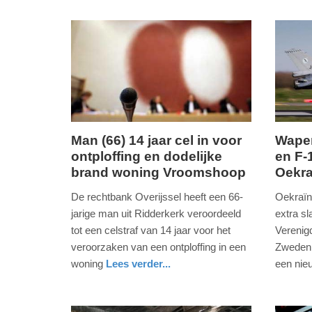
-
21:04
Update:
13-
02-
2026
12:02
Man (66) 14 jaar cel in voor
Wapen
ontploffing en dodelijke
en F-
donderdag,
donderd
brand woning Vroomshoop
Oekra
12.
12.
februari
februari
De rechtbank Overijssel heeft een 66-
Oekraïn
2026
2026
jarige man uit Ridderkerk veroordeeld
extra sl
-
-
tot een celstraf van 14 jaar voor het
Verenig
20:54
17:04
veroorzaken van een ontploffing in een
Zweden 
woning
Lees verder...
een nie
Update:
Update:
nieuws
overijssel
nieuws
zuid-
12-
12-
holland
02-
02-