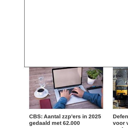
15:20
14:09
CBS: Aantal zzp’ers in 2025
Defen
gedaald met 62.000
voor 
donderdag,
donderd