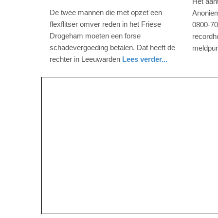
Het aan
2026
2026
De twee mannen die met opzet een
Anoniem
-
-
flexflitser omver reden in het Friese
0800-70
12:34
11:32
Drogeham moeten een forse
recordho
schadevergoeding betalen. Dat heeft de
meldpun
Update:
Update:
nieuws
zuid-
rechter in Leeuwarden
Lees verder...
12-
12-
holland
nieuws
friesland
02-
02-
2026
2026
12:38
11:38