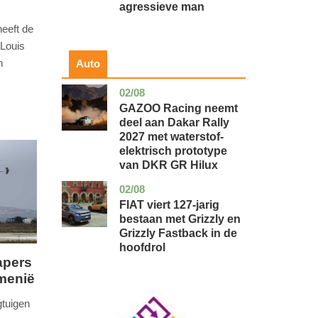
agressieve man
eeft de
Louis
n
Auto
02/08
auto
GAZOO Racing neemt
deel aan Dakar Rally
2027 met waterstof-
elektrisch prototype
van DKR GR Hilux
02/08
auto
FIAT viert 127-jarig
bestaan met Grizzly en
Grizzly Fastback in de
hoofdrol
apers
emenië
Image
tuigen