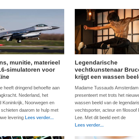
s, munitie, materieel
Legendarische
16-simulatoren voor
vechtkunstenaar Bruc
ag,
donderdag,
ïne
krijgt een wassen bee
12.
februari
e heeft dringend behoefte aan
Madame Tussauds Amsterdam
2026
agkracht. Nederland, het
presenteert met trots het nieuw
-
d Koninkrijk, Noorwegen en
wassen beeld van de legendari
15:21
schieten daarom te hulp met
vechtsporter, acteur en filosoof
uwe levering
Lees verder...
Lee. Met dit beeld eert de
Update:
Lees verder...
12-
glossy
noord-
02-
holland