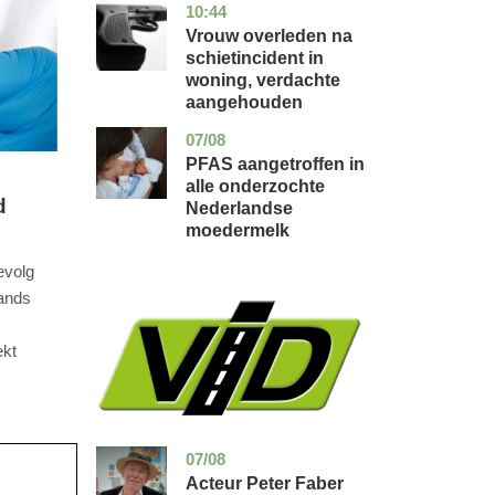
10:44
zuid-
nieuws
holland
Vrouw overleden na
schietincident in
woning, verdachte
aangehouden
07/08
utrecht
gezondheid
PFAS aangetroffen in
alle onderzochte
d
Nederlandse
moedermelk
evolg
lands
ekt
07/08
noord-
glossy
holland
Acteur Peter Faber