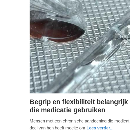
Begrip en flexibiliteit belangr
donderdag,
die medicatie gebruiken
12.
Mensen met een chronische aandoening die medicatie
februari
deel van hen heeft moeite om
Lees verder...
2026