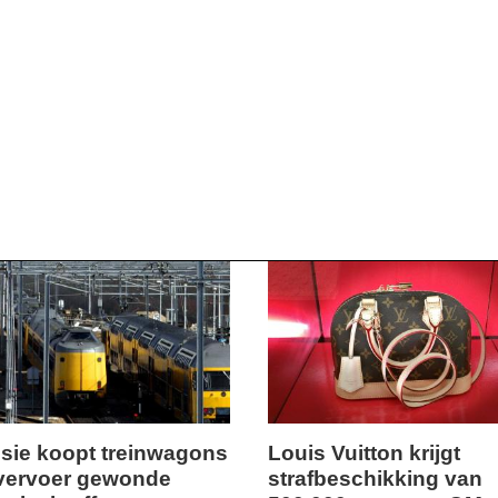
14:05
sie koopt treinwagons
Louis Vuitton krijgt
vervoer gewonde
strafbeschikking van
ag,
donderdag,