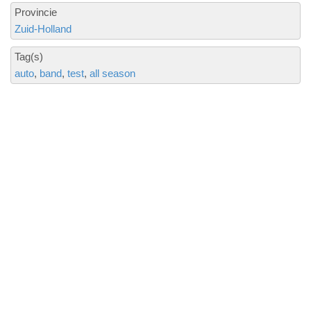
Provincie
Zuid-Holland
Tag(s)
auto
band
test
all season