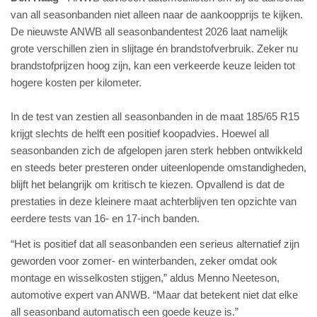
van all seasonbanden niet alleen naar de aankoopprijs te kijken.
De nieuwste ANWB all seasonbandentest 2026 laat namelijk
grote verschillen zien in slijtage én brandstofverbruik. Zeker nu
brandstofprijzen hoog zijn, kan een verkeerde keuze leiden tot
hogere kosten per kilometer.
In de test van zestien all seasonbanden in de maat 185/65 R15
krijgt slechts de helft een positief koopadvies. Hoewel all
seasonbanden zich de afgelopen jaren sterk hebben ontwikkeld
en steeds beter presteren onder uiteenlopende omstandigheden,
blijft het belangrijk om kritisch te kiezen. Opvallend is dat de
prestaties in deze kleinere maat achterblijven ten opzichte van
eerdere tests van 16- en 17-inch banden.
“Het is positief dat all seasonbanden een serieus alternatief zijn
geworden voor zomer- en winterbanden, zeker omdat ook
montage en wisselkosten stijgen,” aldus Menno Neeteson,
automotive expert van ANWB. “Maar dat betekent niet dat elke
all seasonband automatisch een goede keuze is.”