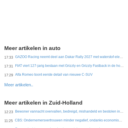
Meer artikelen in auto
GAZOO Racing neemt deel aan Dakar Rally 2027 met waterstof-elektrisch prototype van DKR GR Hilux
17:33
FIAT viert 127-jarig bestaan met Grizzly en Grizzly Fastback in de hoofdrol
17:31
Alfa Romeo toont eerste detail van nieuwe C-SUV
17:29
Meer artikelen..
Meer artikelen in Zuid-Holland
Bewoner vannacht overvallen, bedreigd, mishandeld en bestolen in Leidschendam
12:23
CBS: Ondernemersvertrouwen minder negatief, ondanks economische onzekerheid
11:25