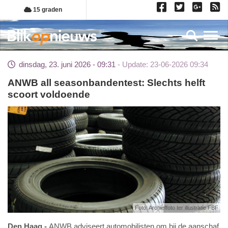
Overslaan
15 graden
en
naar
Toggl
de
inhoud
dinsdag, 23. juni 2026 - 09:31
Update: 23-06-2026 09:34
gaan
ANWB all seasonbandentest: Slechts helft
scoort voldoende
Foto: Archieffoto ter illustratie FBF
Den Haag
ANWB adviseert automobilisten om bij de aanschaf