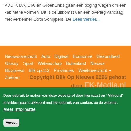
VVD, CDA, D66 en GroenLinks gaan een poging wagen om een
maart
kabinet te vormen. Dit is de uitkomst van een overleg vandaag
2017
met verkenner Edith Schippers. De
Lees verder...
-
14:27
Update:
09-
04-
Hoofdnavigatie
Nieuwsoverzicht
Auto
Digitaal
Economie
Gezondheid
2025
Glossy
Sport
Wetenschap
Buitenland
Nieuws
09:10
Bizzpress
Blik op 112
Provincies
Weekoverzicht
Copyright Blik Op Nieuws 2026
gehost
Zoeken
EK-Media.nl
door
Door gebruik te maken van deze website of door hiernaast op "Akkoord"
te klikken gaat u akkoord met het gebruik van cookies op de website.
Meer informatie
Accept